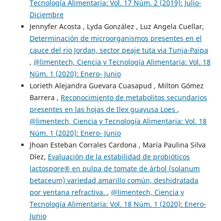
Tecnología Alimentaria: Vol. 17 Núm. 2 (2019): Julio-
Diciembre
Jennyfer Acosta , Lyda González , Luz Angela Cuellar,
Determinación de microorganismos presentes en el
cauce del rio Jordan, sector peaje tuta via Tunja-Paipa
,
@limentech, Ciencia y Tecnología Alimentaria: Vol. 18
Núm. 1 (2020): Enero- Junio
Lorieth Alejandra Guevara Cuasapud , Milton Gómez
Barrera ,
Reconocimiento de metabolitos secundarios
presentes en las hojas de Ilex guayusa Loes
,
@limentech, Ciencia y Tecnología Alimentaria: Vol. 18
Núm. 1 (2020): Enero- Junio
Jhoan Esteban Corrales Cardona , María Paulina Silva
Díez,
Evaluación de la estabilidad de probióticos
lactospore® en pulpa de tomate de árbol (solanum
betaceum) variedad amarillo común, deshidratada
por ventana refractiva.
,
@limentech, Ciencia y
Tecnología Alimentaria: Vol. 18 Núm. 1 (2020): Enero-
Junio