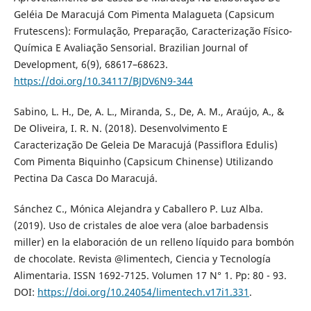
Geléia De Maracujá Com Pimenta Malagueta (Capsicum
Frutescens): Formulação, Preparação, Caracterização Físico-
Química E Avaliação Sensorial. Brazilian Journal of
Development, 6(9), 68617–68623.
https://doi.org/10.34117/BJDV6N9-344
Sabino, L. H., De, A. L., Miranda, S., De, A. M., Araújo, A., &
De Oliveira, I. R. N. (2018). Desenvolvimento E
Caracterização De Geleia De Maracujá (Passiflora Edulis)
Com Pimenta Biquinho (Capsicum Chinense) Utilizando
Pectina Da Casca Do Maracujá.
Sánchez C., Mónica Alejandra y Caballero P. Luz Alba.
(2019). Uso de cristales de aloe vera (aloe barbadensis
miller) en la elaboración de un relleno líquido para bombón
de chocolate. Revista @limentech, Ciencia y Tecnología
Alimentaria. ISSN 1692-7125. Volumen 17 N° 1. Pp: 80 - 93.
DOI:
https://doi.org/10.24054/limentech.v17i1.331
.