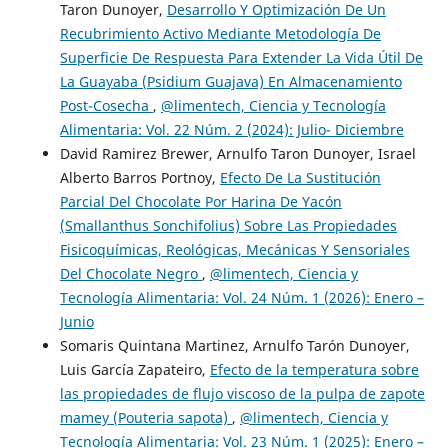
Taron Dunoyer,
Desarrollo Y Optimización De Un
Recubrimiento Activo Mediante Metodología De
Superficie De Respuesta Para Extender La Vida Útil De
La Guayaba (Psidium Guajava) En Almacenamiento
Post-Cosecha
,
@limentech, Ciencia y Tecnología
Alimentaria: Vol. 22 Núm. 2 (2024): Julio- Diciembre
David Ramirez Brewer, Arnulfo Taron Dunoyer, Israel
Alberto Barros Portnoy,
Efecto De La Sustitución
Parcial Del Chocolate Por Harina De Yacón
(Smallanthus Sonchifolius) Sobre Las Propiedades
Fisicoquímicas, Reológicas, Mecánicas Y Sensoriales
Del Chocolate Negro
,
@limentech, Ciencia y
Tecnología Alimentaria: Vol. 24 Núm. 1 (2026): Enero –
Junio
Somaris Quintana Martinez, Arnulfo Tarón Dunoyer,
Luis García Zapateiro,
Efecto de la temperatura sobre
las propiedades de flujo viscoso de la pulpa de zapote
mamey (Pouteria sapota)
,
@limentech, Ciencia y
Tecnología Alimentaria: Vol. 23 Núm. 1 (2025): Enero –