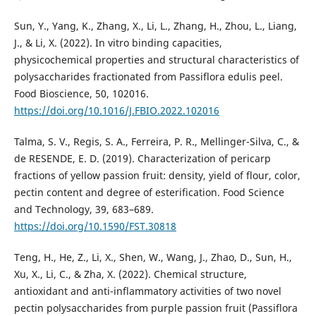
Sun, Y., Yang, K., Zhang, X., Li, L., Zhang, H., Zhou, L., Liang,
J., & Li, X. (2022). In vitro binding capacities,
physicochemical properties and structural characteristics of
polysaccharides fractionated from Passiflora edulis peel.
Food Bioscience, 50, 102016.
https://doi.org/10.1016/J.FBIO.2022.102016
Talma, S. V., Regis, S. A., Ferreira, P. R., Mellinger-Silva, C., &
de RESENDE, E. D. (2019). Characterization of pericarp
fractions of yellow passion fruit: density, yield of flour, color,
pectin content and degree of esterification. Food Science
and Technology, 39, 683–689.
https://doi.org/10.1590/FST.30818
Teng, H., He, Z., Li, X., Shen, W., Wang, J., Zhao, D., Sun, H.,
Xu, X., Li, C., & Zha, X. (2022). Chemical structure,
antioxidant and anti-inflammatory activities of two novel
pectin polysaccharides from purple passion fruit (Passiflora