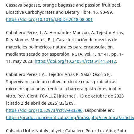
Cassava bagasse, orange bagasse and passion fruit peel.
Bioactive Carbohydrates and Dietary Fibre, 16, 90–99.
https://doi.org/10.1016/J.BCDF.2018.08.001
Caballero Pérez, L. A. Hernández Monzón, A. Tejedor Arias,
R. y Montes Montes, E. J. Caracterización de mezclas de
materiales poliméricos naturales para encapsulación,
mediante secado por aspersión, RCTA, vol. 1, n.º 41, pp. 1–
11, may 2023.
https://doi.org/10.24054/rcta.v1i41.2412
.
Caballero Pérez L A., Tejedor Arias R, Salas Osorio EJ.
Supervivencia de un cultivo mixto de cepas probióticas
microencapsuladas frente a la barrera gastrointestinal in
vitro. Rev. Cient. FCV-LUZ [Internet]. 13 de octubre de 2023
[citado 2 de abril de 2025];33(2):9.
https://doi.org/10.52973/rcfcv-e33296
. Disponible en:
https://produccioncientificaluz.org/index.php/cientifica/articl
Calsada Uribe Nataly Jullyet.; Caballero Pérez Luz Alba; Soto