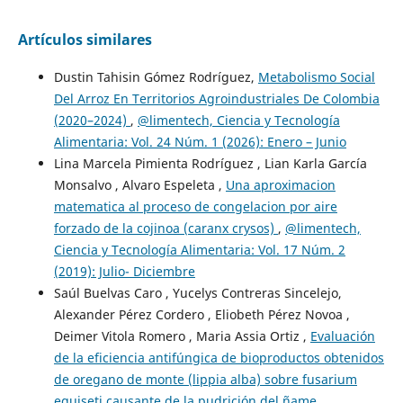
Artículos similares
Dustin Tahisin Gómez Rodríguez,
Metabolismo Social
Del Arroz En Territorios Agroindustriales De Colombia
(2020–2024)
,
@limentech, Ciencia y Tecnología
Alimentaria: Vol. 24 Núm. 1 (2026): Enero – Junio
Lina Marcela Pimienta Rodríguez , Lian Karla García
Monsalvo , Alvaro Espeleta ,
Una aproximacion
matematica al proceso de congelacion por aire
forzado de la cojinoa (caranx crysos)
,
@limentech,
Ciencia y Tecnología Alimentaria: Vol. 17 Núm. 2
(2019): Julio- Diciembre
Saúl Buelvas Caro , Yucelys Contreras Sincelejo,
Alexander Pérez Cordero , Eliobeth Pérez Novoa ,
Deimer Vitola Romero , Maria Assia Ortiz ,
Evaluación
de la eficiencia antifúngica de bioproductos obtenidos
de oregano de monte (lippia alba) sobre fusarium
equiseti causante de la pudrición del ñame
,