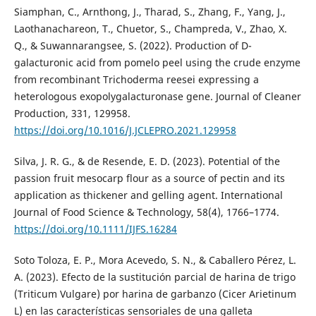
Siamphan, C., Arnthong, J., Tharad, S., Zhang, F., Yang, J.,
Laothanachareon, T., Chuetor, S., Champreda, V., Zhao, X.
Q., & Suwannarangsee, S. (2022). Production of D-
galacturonic acid from pomelo peel using the crude enzyme
from recombinant Trichoderma reesei expressing a
heterologous exopolygalacturonase gene. Journal of Cleaner
Production, 331, 129958.
https://doi.org/10.1016/J.JCLEPRO.2021.129958
Silva, J. R. G., & de Resende, E. D. (2023). Potential of the
passion fruit mesocarp flour as a source of pectin and its
application as thickener and gelling agent. International
Journal of Food Science & Technology, 58(4), 1766–1774.
https://doi.org/10.1111/IJFS.16284
Soto Toloza, E. P., Mora Acevedo, S. N., & Caballero Pérez, L.
A. (2023). Efecto de la sustitución parcial de harina de trigo
(Triticum Vulgare) por harina de garbanzo (Cicer Arietinum
L) en las características sensoriales de una galleta