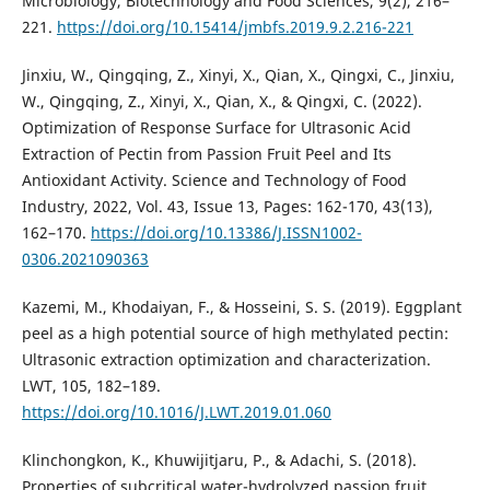
Microbiology, Biotechnology and Food Sciences, 9(2), 216–
221.
https://doi.org/10.15414/jmbfs.2019.9.2.216-221
Jinxiu, W., Qingqing, Z., Xinyi, X., Qian, X., Qingxi, C., Jinxiu,
W., Qingqing, Z., Xinyi, X., Qian, X., & Qingxi, C. (2022).
Optimization of Response Surface for Ultrasonic Acid
Extraction of Pectin from Passion Fruit Peel and Its
Antioxidant Activity. Science and Technology of Food
Industry, 2022, Vol. 43, Issue 13, Pages: 162-170, 43(13),
162–170.
https://doi.org/10.13386/J.ISSN1002-
0306.2021090363
Kazemi, M., Khodaiyan, F., & Hosseini, S. S. (2019). Eggplant
peel as a high potential source of high methylated pectin:
Ultrasonic extraction optimization and characterization.
LWT, 105, 182–189.
https://doi.org/10.1016/J.LWT.2019.01.060
Klinchongkon, K., Khuwijitjaru, P., & Adachi, S. (2018).
Properties of subcritical water-hydrolyzed passion fruit