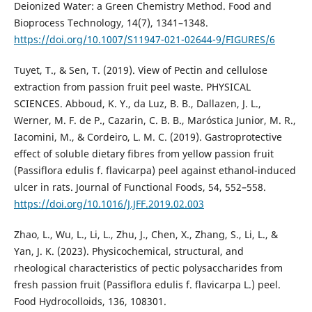
Deionized Water: a Green Chemistry Method. Food and
Bioprocess Technology, 14(7), 1341–1348.
https://doi.org/10.1007/S11947-021-02644-9/FIGURES/6
Tuyet, T., & Sen, T. (2019). View of Pectin and cellulose
extraction from passion fruit peel waste. PHYSICAL
SCIENCES. Abboud, K. Y., da Luz, B. B., Dallazen, J. L.,
Werner, M. F. de P., Cazarin, C. B. B., Maróstica Junior, M. R.,
Iacomini, M., & Cordeiro, L. M. C. (2019). Gastroprotective
effect of soluble dietary fibres from yellow passion fruit
(Passiflora edulis f. flavicarpa) peel against ethanol-induced
ulcer in rats. Journal of Functional Foods, 54, 552–558.
https://doi.org/10.1016/J.JFF.2019.02.003
Zhao, L., Wu, L., Li, L., Zhu, J., Chen, X., Zhang, S., Li, L., &
Yan, J. K. (2023). Physicochemical, structural, and
rheological characteristics of pectic polysaccharides from
fresh passion fruit (Passiflora edulis f. flavicarpa L.) peel.
Food Hydrocolloids, 136, 108301.