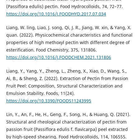
(Passiflora edulis) pectin. Food Hydrocolloids, 74, 72–77.
https://doi.org/10.1016/J.FOODHYD.2017.07.034
Liang, W. ling, Liao, J. song, Qi, J. R., Jiang, W. xin, & Yang, X.
quan. (2022). Physicochemical characteristics and functional
properties of high methoxyl pectin with different degree of
esterification. Food Chemistry, 375, 131806.
https://doi.org/10.1016/J.FOODCHEM.2021.131806
Liang, Y., Yang, Y., Zheng, L., Zheng, X., Xiao, D., Wang, S.,
Ai, B., & Sheng, Z. (2022). Extraction of Pectin from Passion
Fruit Peel: Composition, Structural Characterization and
Emulsion Stability. Foods, 11(24).
https://doi.org/10.3390/FOODS11243995
Lin, Y., An, F., He, H., Geng, F., Song, H., & Huang, Q. (2021).
Structural and rheological characterization of pectin from
passion fruit (Passiflora edulis f. flavicarpa) peel extracted
by high-speed shearing. Food Hydrocolloids, 114, 106555.