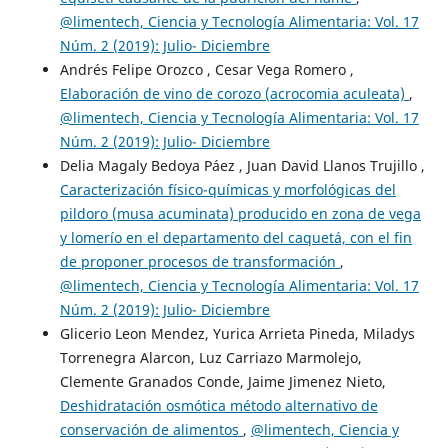
@limentech, Ciencia y Tecnología Alimentaria: Vol. 17
Núm. 2 (2019): Julio- Diciembre
Andrés Felipe Orozco , Cesar Vega Romero ,
Elaboración de vino de corozo (acrocomia aculeata)
,
@limentech, Ciencia y Tecnología Alimentaria: Vol. 17
Núm. 2 (2019): Julio- Diciembre
Delia Magaly Bedoya Páez , Juan David Llanos Trujillo ,
Caracterización físico-químicas y morfológicas del
pildoro (musa acuminata) producido en zona de vega
y lomerío en el departamento del caquetá, con el fin
de proponer procesos de transformación
,
@limentech, Ciencia y Tecnología Alimentaria: Vol. 17
Núm. 2 (2019): Julio- Diciembre
Glicerio Leon Mendez, Yurica Arrieta Pineda, Miladys
Torrenegra Alarcon, Luz Carriazo Marmolejo,
Clemente Granados Conde, Jaime Jimenez Nieto,
Deshidratación osmótica método alternativo de
conservación de alimentos
,
@limentech, Ciencia y