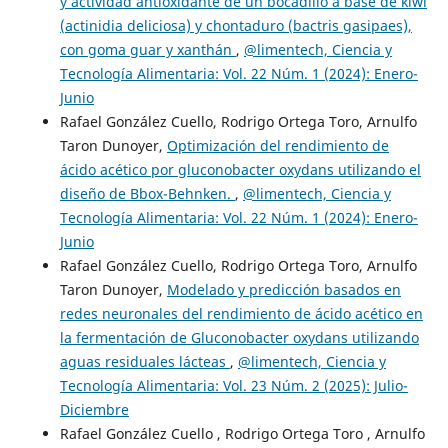
y actividad antioxidante de un bocadillo a base de kiwi
(actinidia deliciosa) y chontaduro (bactris gasipaes),
con goma guar y xanthán
,
@limentech, Ciencia y
Tecnología Alimentaria: Vol. 22 Núm. 1 (2024): Enero-
Junio
Rafael González Cuello, Rodrigo Ortega Toro, Arnulfo
Taron Dunoyer,
Optimización del rendimiento de
ácido acético por gluconobacter oxydans utilizando el
diseño de Bbox-Behnken.
,
@limentech, Ciencia y
Tecnología Alimentaria: Vol. 22 Núm. 1 (2024): Enero-
Junio
Rafael González Cuello, Rodrigo Ortega Toro, Arnulfo
Taron Dunoyer,
Modelado y predicción basados en
redes neuronales del rendimiento de ácido acético en
la fermentación de Gluconobacter oxydans utilizando
aguas residuales lácteas
,
@limentech, Ciencia y
Tecnología Alimentaria: Vol. 23 Núm. 2 (2025): Julio-
Diciembre
Rafael González Cuello , Rodrigo Ortega Toro , Arnulfo