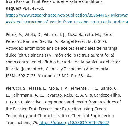
from Passion Fruit Peels under Alkaline Conditions |
Request PDF. 45–50.
https://www.researchgate.net/publication/359644167_Microwa
Assisted_Extraction_of_Pectin_from_Passion_Fruit_Peels_under_A
Pérez, A., Vitola, D.; Villarreal, J.; Noya Barreto, M.; Pérez
Pérez Y.; Ramírez Sevilla, A.; Rangel Pérez, M. (2017).
Actividad antimicrobiana de aceites esenciales de naranja
dulce (citrus sinensis) y limón criollo (citrus aurantifolia)
como control en el añublo bacterial de la panícula del arroz.
Revista @limentech, Ciencia y Tecnología Alimentaría.
ISSN:1692-7125. Volumen 15 N°2. Pp. 28 – 44
Pierucci, S., Piazza, L., Moia, T. A., Pimentel, T. C., Barão, C.
E., Feihrmann, A. C., Favareto, Reis, R., A. V, & Cardozo-Filho,
L. (2019). Bioactive Compounds and Pectin from Residues of
the Passion Fruit Processing: Extraction using Green
Technology and Characterization. Chemical Engineering
Transactions, 75.
https://doi.org/10.3303/CET1975027