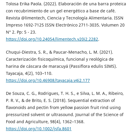
Tolosa Erika Paola. (2022). Elaboración de una barra proteica
con recubrimiento de un gel energético a base de café.
Revista @limentech, Ciencia y Tecnología Alimentaria. ISSN
Impreso 1692-7125 ISSN Electrónico 2711-3035. Volumen 20
N° 2. Pp: 5 - 23.
https://doi.org/10.24054/limentech.v20i2.2282
.
Chuqui-Diestra, S. R., & Paucar-Menacho, L. M. (2021).
Caracterización fisicoquímica, funcional y reológica de
harina de cáscara de maracuyá (Passiflora edulis SIMS).
Tayacaja, 4(2), 103–110.
https://doi.org/10.46908/tayacaja.v4i2.177
De Souza, C. G., Rodrigues, T. H. S., e Silva, L. M. A., Ribeiro,
P. R. V., & de Brito, E. S. (2018). Sequential extraction of
flavonoids and pectin from yellow passion fruit rind using
pressurized solvent or ultrasound. Journal of the Science of
Food and Agriculture, 98(4), 1362–1368.
https://doi.org/10.1002/jsfa.8601