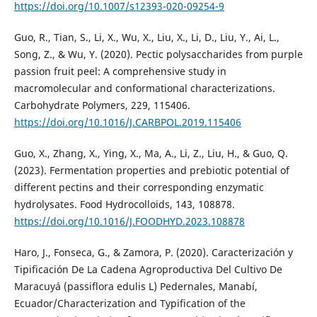
https://doi.org/10.1007/s12393-020-09254-9
Guo, R., Tian, S., Li, X., Wu, X., Liu, X., Li, D., Liu, Y., Ai, L.,
Song, Z., & Wu, Y. (2020). Pectic polysaccharides from purple
passion fruit peel: A comprehensive study in
macromolecular and conformational characterizations.
Carbohydrate Polymers, 229, 115406.
https://doi.org/10.1016/J.CARBPOL.2019.115406
Guo, X., Zhang, X., Ying, X., Ma, A., Li, Z., Liu, H., & Guo, Q.
(2023). Fermentation properties and prebiotic potential of
different pectins and their corresponding enzymatic
hydrolysates. Food Hydrocolloids, 143, 108878.
https://doi.org/10.1016/J.FOODHYD.2023.108878
Haro, J., Fonseca, G., & Zamora, P. (2020). Caracterización y
Tipificación De La Cadena Agroproductiva Del Cultivo De
Maracuyá (passiflora edulis L) Pedernales, Manabí,
Ecuador/Characterization and Typification of the