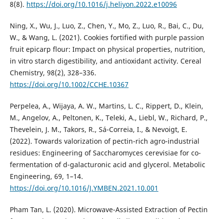
8(8).
https://doi.org/10.1016/j.heliyon.2022.e10096
Ning, X., Wu, J., Luo, Z., Chen, Y., Mo, Z., Luo, R., Bai, C., Du,
W., & Wang, L. (2021). Cookies fortified with purple passion
fruit epicarp flour: Impact on physical properties, nutrition,
in vitro starch digestibility, and antioxidant activity. Cereal
Chemistry, 98(2), 328–336.
https://doi.org/10.1002/CCHE.10367
Perpelea, A., Wijaya, A. W., Martins, L. C., Rippert, D., Klein,
M., Angelov, A., Peltonen, K., Teleki, A., Liebl, W., Richard, P.,
Thevelein, J. M., Takors, R., Sá-Correia, I., & Nevoigt, E.
(2022). Towards valorization of pectin-rich agro-industrial
residues: Engineering of Saccharomyces cerevisiae for co-
fermentation of d-galacturonic acid and glycerol. Metabolic
Engineering, 69, 1–14.
https://doi.org/10.1016/J.YMBEN.2021.10.001
Pham Tan, L. (2020). Microwave-Assisted Extraction of Pectin