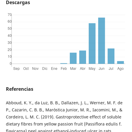
Descargas
Referencias
Abboud, K. Y., da Luz, B. B., Dallazen, J. L., Werner, M. F. de
P., Cazarin, C. B. B., Maróstica Junior, M. R., Iacomini, M., &
Cordeiro, L. M. C. (2019). Gastroprotective effect of soluble
dietary fibres from yellow passion fruit (Passiflora edulis f.
flavicarpa) peel against ethanol-induced ulcer in rats.