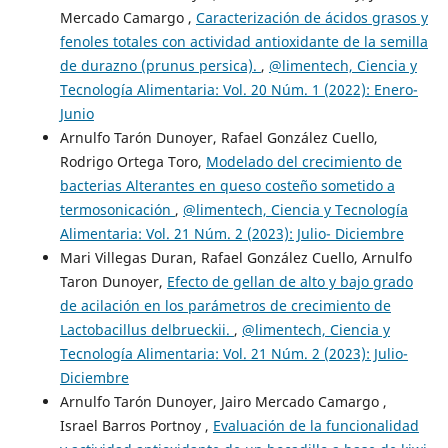
Mercado Camargo ,
Caracterización de ácidos grasos y
fenoles totales con actividad antioxidante de la semilla
de durazno (prunus persica).
,
@limentech, Ciencia y
Tecnología Alimentaria: Vol. 20 Núm. 1 (2022): Enero-
Junio
Arnulfo Tarón Dunoyer, Rafael González Cuello,
Rodrigo Ortega Toro,
Modelado del crecimiento de
bacterias Alterantes en queso costeño sometido a
termosonicación
,
@limentech, Ciencia y Tecnología
Alimentaria: Vol. 21 Núm. 2 (2023): Julio- Diciembre
Mari Villegas Duran, Rafael González Cuello, Arnulfo
Taron Dunoyer,
Efecto de gellan de alto y bajo grado
de acilación en los parámetros de crecimiento de
Lactobacillus delbrueckii.
,
@limentech, Ciencia y
Tecnología Alimentaria: Vol. 21 Núm. 2 (2023): Julio-
Diciembre
Arnulfo Tarón Dunoyer, Jairo Mercado Camargo ,
Israel Barros Portnoy ,
Evaluación de la funcionalidad