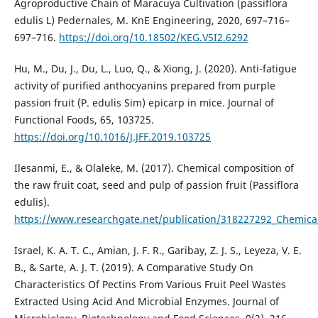
Agroproductive Chain of Maracuya Cultivation (passiflora
edulis L) Pedernales, M. KnE Engineering, 2020, 697–716–
697–716.
https://doi.org/10.18502/KEG.V5I2.6292
Hu, M., Du, J., Du, L., Luo, Q., & Xiong, J. (2020). Anti-fatigue
activity of purified anthocyanins prepared from purple
passion fruit (P. edulis Sim) epicarp in mice. Journal of
Functional Foods, 65, 103725.
https://doi.org/10.1016/J.JFF.2019.103725
Ilesanmi, E., & Olaleke, M. (2017). Chemical composition of
the raw fruit coat, seed and pulp of passion fruit (Passiflora
edulis).
https://www.researchgate.net/publication/318227292_Chemical_
Israel, K. A. T. C., Amian, J. F. R., Garibay, Z. J. S., Leyeza, V. E.
B., & Sarte, A. J. T. (2019). A Comparative Study On
Characteristics Of Pectins From Various Fruit Peel Wastes
Extracted Using Acid And Microbial Enzymes. Journal of