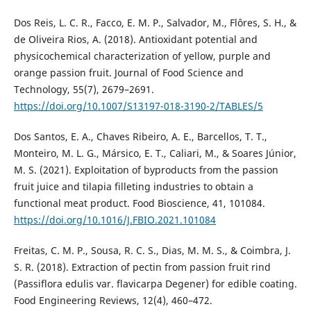
Dos Reis, L. C. R., Facco, E. M. P., Salvador, M., Flôres, S. H., &
de Oliveira Rios, A. (2018). Antioxidant potential and
physicochemical characterization of yellow, purple and
orange passion fruit. Journal of Food Science and
Technology, 55(7), 2679–2691.
https://doi.org/10.1007/S13197-018-3190-2/TABLES/5
Dos Santos, E. A., Chaves Ribeiro, A. E., Barcellos, T. T.,
Monteiro, M. L. G., Mársico, E. T., Caliari, M., & Soares Júnior,
M. S. (2021). Exploitation of byproducts from the passion
fruit juice and tilapia filleting industries to obtain a
functional meat product. Food Bioscience, 41, 101084.
https://doi.org/10.1016/J.FBIO.2021.101084
Freitas, C. M. P., Sousa, R. C. S., Dias, M. M. S., & Coimbra, J.
S. R. (2018). Extraction of pectin from passion fruit rind
(Passiflora edulis var. flavicarpa Degener) for edible coating.
Food Engineering Reviews, 12(4), 460–472.