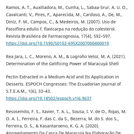
Ramos, A. T., Auxiliadora, M., Cunha, L., Sabaa-Srur, A. U. O.,
Cavalcanti, V., Pires, F., Aparecida, M., Cardoso, A., De, M.,
Diniz, F. M., Campos, C., & Medeiros, M. (2007). Uso de
Passiflora edulis f. flavicarpa na redução do colesterol.
Revista Brasileira de Farmacognosia, 17(4), 592–597.
https://doi.org/10.1590/S0102-695X2007000400019
Rea Jara, L. C., Moreno, A. M., & Logroño Veloz, M. A. (2021).
Determination of the Gelificing Power of Maracuyá Shell
Pectin Extracted in a Medium Acid and Its Application in
Desserts. ESPOCH Congresses: The Ecuadorian Journal of
S.T.E.A.M., 1(6), 33–43.
https://doi.org/10.18502/espoch.v1i6.9637
Resosemito, F. S., Xavier, T. A. L., Sousa, I. V. de O., Rojas, M.
O. A. I., Ferreira, F. das C. da S., Bezerra, M. do S. dos S.,
Ferreira, D. S., & Kasantaroeno, K. G. A. (2020).
Aproveitamento Da Casca De Maracujá Na Elaboração De