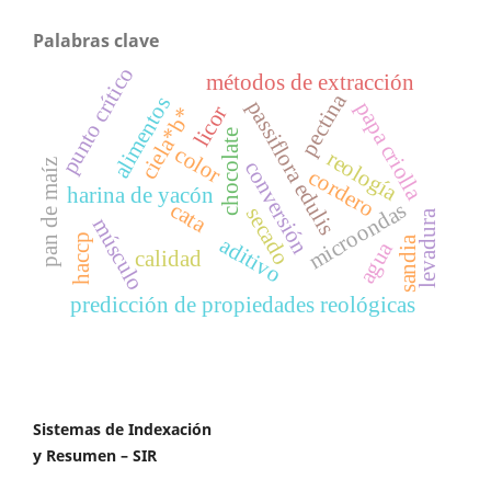
Palabras clave
punto crítico
métodos de extracción
pectina
alimentos
passiflora edulis
papa criolla
licor
ciela*b*
chocolate
color
reología
conversión
pan de maíz
cordero
harina de yacón
cata
microondas
secado
levadura
músculo
haccp
aditivo
sandia
agua
calidad
predicción de propiedades reológicas
Sistemas de Indexación
y Resumen – SIR