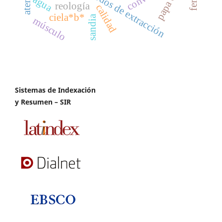
métodos de extracción
agua
reología
calidad
ciela*b*
sandia
músculo
Sistemas de Indexación
y Resumen – SIR