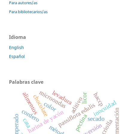
Para autores/as
Para bibliotecarios/as
Idioma
English
Español
Palabras clave
microondas
levadura
alimentos
haccp
licor
chocolate
aditivo
inocuidad
color
passiflora edulis
fermentación
cordero
harina de yacón
pectina
atemperado
secado
cata
papa criolla
conversión