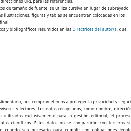
direcciones URL para las referencias.
untos de tamaño de fuente; se utiliza cursiva en lugar de subrayado
as ilustraciones, figuras y tablas se encuentran colocadas en los
final.
ticos y bibliográficos resumidos en las
Directrices del autor/a
, que
Alimentaria, nos comprometemos a proteger la privacidad y segur
evisores y lectores. Los datos recopilados, como nombre, direcció
son utilizados exclusivamente para la gestión editorial, el proces
ulos científicos. Estos datos no se compartirán con terceros si
alvo cuando sea necesario para cumplir con obligaciones legal