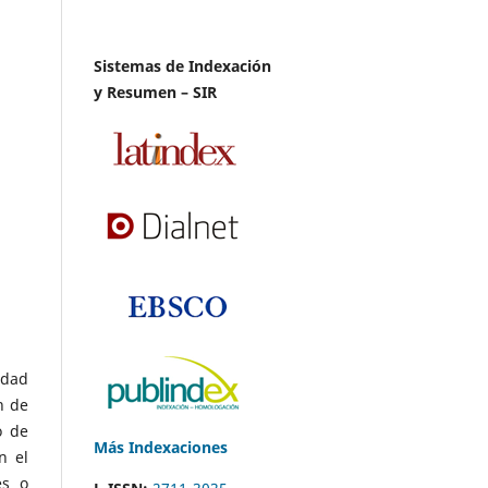
Sistemas de Indexación
y Resumen – SIR
idad
n de
o de
Más Indexaciones
n el
es o