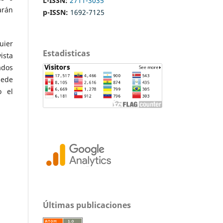
L-ISSN:
2711-3035
arán
p-ISSN:
1692-7125
uier
Estadisticas
ista
ados
uede
o el
Últimas publicaciones