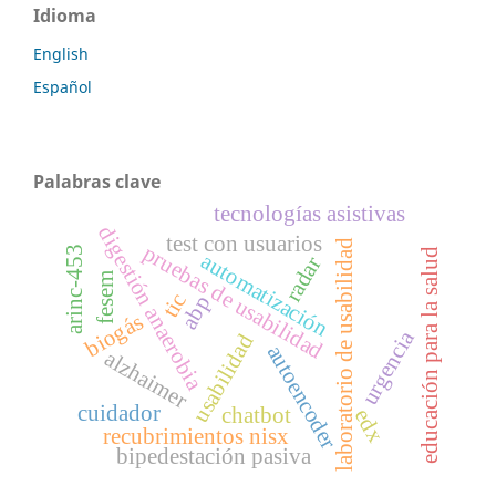
Idioma
English
Español
Palabras clave
tecnologías asistivas
digestión anaerobia
test con usuarios
laboratorio de usabilidad
pruebas de usabilidad
arinc-453
educación para la salud
automatización
radar
fesem
tic
abp
biogás
urgencia
usabilidad
autoencoder
alzhaimer
cuidador
chatbot
edx
recubrimientos nisx
bipedestación pasiva