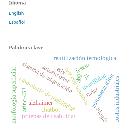
Idioma
English
Español
Palabras clave
reutilización tecnológica
sistema de adquisición
fesem
autoencoder
edx
test con usuarios
morfología superficial
automatización
usabilidad
tic
abp
laboratorio de usabilidad
costos industriales
radar
arinc-453
alzhaimer
chatbot
biogás
pruebas de usabilidad