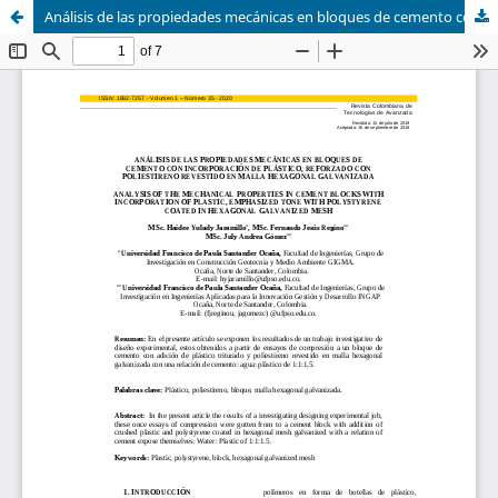
Análisis de las propiedades mecánicas en bloques de cemento con incorporación de plástico, reforzado con poliestireno revestido en malla hexagonal galvanizada