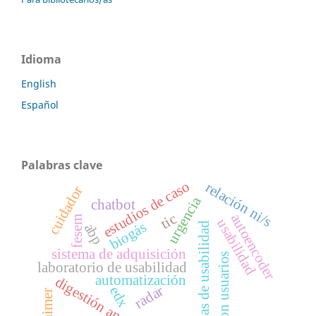
Idioma
English
Español
Palabras clave
estudios de caso
relación ni/s
cuidador
urgencia
chatbot
tic
autoencoder
fesem
usabilidad
biogás
pruebas de usabilidad
abp
sistema de adquisición
test con usuarios
laboratorio de usabilidad
automatización
digestión anaerobia
radar
edx