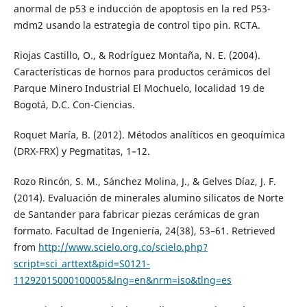
anormal de p53 e inducción de apoptosis en la red P53-
mdm2 usando la estrategia de control tipo pin. RCTA.
Riojas Castillo, O., & Rodríguez Montaña, N. E. (2004).
Características de hornos para productos cerámicos del
Parque Minero Industrial El Mochuelo, localidad 19 de
Bogotá, D.C. Con-Ciencias.
Roquet María, B. (2012). Métodos analíticos en geoquímica
(DRX-FRX) y Pegmatitas, 1–12.
Rozo Rincón, S. M., Sánchez Molina, J., & Gelves Díaz, J. F.
(2014). Evaluación de minerales alumino silicatos de Norte
de Santander para fabricar piezas cerámicas de gran
formato. Facultad de Ingeniería, 24(38), 53–61. Retrieved
from
http://www.scielo.org.co/scielo.php?
script=sci_arttext&pid=S0121-
11292015000100005&lng=en&nrm=iso&tlng=es