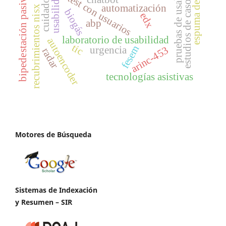
espuma de níquel
pruebas de usabilidad
usabilidad
bipedestación pasiva
test con usuarios
cuidador
estudios de caso
automatización
recubrimientos nisx
biogás
edx
abp
laboratorio de usabilidad
autoencoder
tic
fesem
urgencia
arinc-453
radar
tecnologías asistivas
Motores de Búsqueda
Sistemas de Indexación
y Resumen – SIR