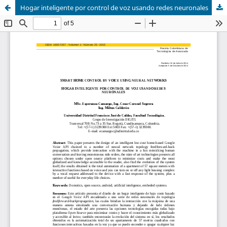
Hogar inteligente por control de voz usando redes neuronales