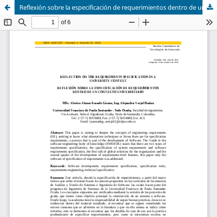
Reflexión sobre la especificación de requerimientos dentro de un contexto universitario