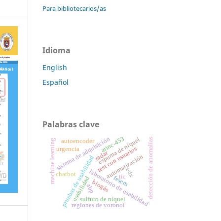
Para bibliotecarios/as
Idioma
English
Español
Palabras clave
arinc-453
sistema de adquisición
espuma de níquel
detección de anomalías
machine learning
autoencoder
test con usuarios
urgencia
radar
automatización
pruebas de usabilidad
edx
laboratorio de usabilidad
chatbot
tic
fesem
usabilidad
biogás
abp
sulfuro de níquel
regiones de voronoi