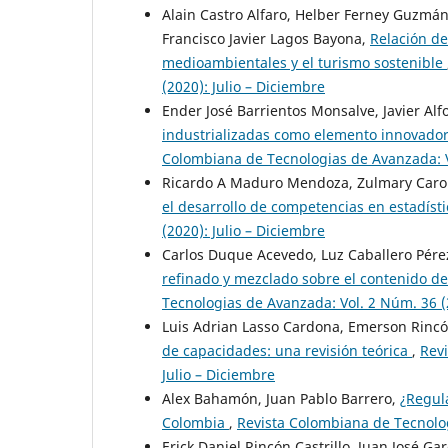
Alain Castro Alfaro, Helber Ferney Guzmá
Francisco Javier Lagos Bayona,
Relación de
medioambientales y el turismo sostenible
(2020): Julio – Diciembre
Ender José Barrientos Monsalve, Javier Alf
industrializadas como elemento innovador 
Colombiana de Tecnologias de Avanzada: Vo
Ricardo A Maduro Mendoza, Zulmary Caro
el desarrollo de competencias en estadíst
(2020): Julio – Diciembre
Carlos Duque Acevedo, Luz Caballero Pérez
refinado y mezclado sobre el contenido de
Tecnologias de Avanzada: Vol. 2 Núm. 36 (2
Luis Adrian Lasso Cardona, Emerson Rinc
de capacidades: una revisión teórica
,
Revi
Julio – Diciembre
Alex Bahamón, Juan Pablo Barrero,
¿Regula
Colombia
,
Revista Colombiana de Tecnolog
Erick Daniel Rincón Castrillo, Juan José G