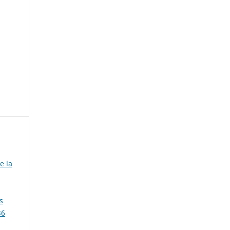
e la
s
36