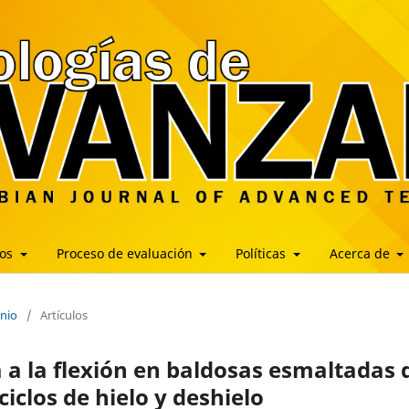
los
Proceso de evaluación
Políticas
Acerca de
unio
/
Artículos
a a la flexión en baldosas esmaltadas 
iclos de hielo y deshielo