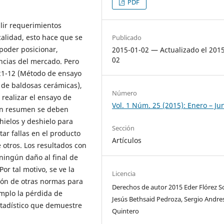
PDF
ir requerimientos
alidad, esto hace que se
Publicado
 poder posicionar,
2015-01-02 — Actualizado el 201
02
ncias del mercado. Pero
321-12 (Método de ensayo
 de baldosas cerámicas),
Número
realizar el ensayo de
Vol. 1 Núm. 25 (2015): Enero – Ju
 En resumen se deben
hielos y deshielo para
Sección
ar fallas en el producto
Artículos
otros. Los resultados con
ingún daño al final de
Por tal motivo, se ve la
Licencia
ción de otras normas para
Derechos de autor 2015 Eder Flórez S
emplo la pérdida de
Jesús Bethsaid Pedroza, Sergio Andre
stadístico que demuestre
Quintero