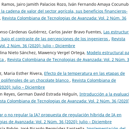
n Ramos, Jairo Jamith Palacios Rozo, Iván Fernando Amaya Cocunub
 la cadena de valor del sector agrícola, sus beneficios financieros-
,
Revista Colombiana de Tecnologias de Avanzada: Vol. 2 Núm. 36
onso Cárdenas Gutiérrez, Carlos Javier Bravo Fuentes,
Las estructu
bajo el contraste de las percepciones de los ingenieros
,
Revista
l. 2 Núm. 36 (2020): Julio – Diciembre
lina Nieto Sánchez, Mawency Vergel Ortega,
Modelo estructural p
ica
,
Revista Colombiana de Tecnologias de Avanzada: Vol. 2 Núm. 
, Maria Esther Rivera,
Efecto de la temperatura en las etapas de
 polifenoles de un chocolate blanco
,
Revista Colombiana de
020): Julio – Diciembre
ón Reyes, German David Estrada Holguín,
Introducción a la evaluac
sta Colombiana de Tecnologias de Avanzada: Vol. 2 Núm. 36 (2020)
r o no regular la IA? propuesta de regulación híbrida de IA en
ias de Avanzada: Vol. 2 Núm. 36 (2020): Julio – Diciembre
arcía Pabón, José Ricardo Bermúdez Santaella,
Implementación del