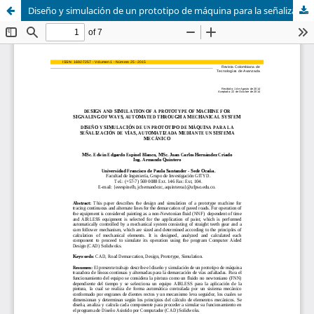
Diseño y simulación de un prototipo de máquina para la señalización de vías, automatizada mediante un sistema mecánico