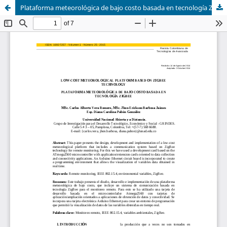
Plataforma meteorológica de bajo costo basada en tecnología Zigbee