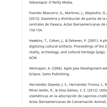
Sebastopol: O'Reilly Media.
Fuentes Mascorro, G., Martinez, J., Alejandre, O., 
(2013). Zoometría y distribución de partos de la c
centrales de Oaxaca. Actas Iberoamericanas de
150-154.
Hawkins, T., Cohen, J., & Debevec, P. (2001). A 
digitizing cultural artifacts. Proceedings of the
reality, archeology, and cultural heritage (págs.
ACM.
Hemrajani, A. (2006). Agile Java Development wi
Eclipse. Sams Publishing.
Hernández Zepeda, J. S., Hernández Trivino, I., 
Pérez Avilés, R., & Silva Gómez, S. E. (2012). Util
zoométricas en la adscripción de caprinos criollo
Actas Iberoamericanas de Conservación Animal,