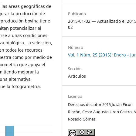
a las áreas geográficas de
orar la producción de
Publicado
a producción bovina tiene
2015-01-02 — Actualizado el 201
02
tan potencializar al
arse a unas condiciones
a biológica. La selección,
Número
en todos los recursos
Vol. 1 Núm. 25 (2015): Enero – Ju
muestra como por medio de
zoometría que apoya el
Sección
mitiendo mejorar la
Artículos
una alternativa
ue la fotogrametría.
Licencia
Derechos de autor 2015 Julián Picón
Rincón, Cesar Augusto Uron Castro, A
Rosado Gómez