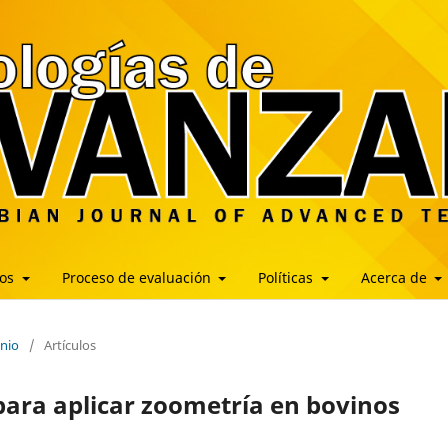
los
Proceso de evaluación
Políticas
Acerca de
unio
/
Artículos
para aplicar zoometría en bovinos