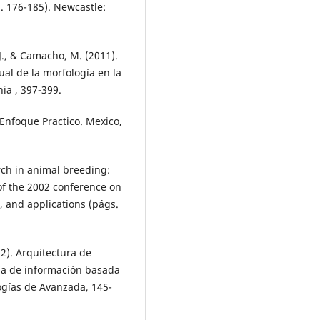
. 176-185). Newcastle:
 J., & Camacho, M. (2011).
ual de la morfología en la
ia , 397-399.
 Enfoque Practico. Mexico,
arch in animal breeding:
of the 2002 conference on
, and applications (págs.
2). Arquitectura de
gía de información basada
ogías de Avanzada, 145-