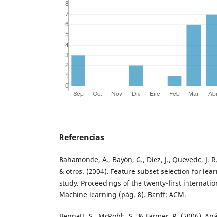
Referencias
Bahamonde, A., Bayón, G., Díez, J., Quevedo, J. R., 
& otros. (2004). Feature subset selection for lea
study. Proceedings of the twenty-first internati
Machine learning (pág. 8). Banff: ACM.
Bennett, S., McRobb, S., & Farmer, R. (2006). Aná