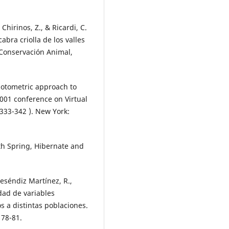
Chirinos, Z., & Ricardi, C.
abra criolla de los valles
 Conservación Animal,
photometric approach to
 2001 conference on Virtual
 333-342 ). New York:
th Spring, Hibernate and
Reséndiz Martínez, R.,
idad de variables
s a distintas poblaciones.
 78-81.