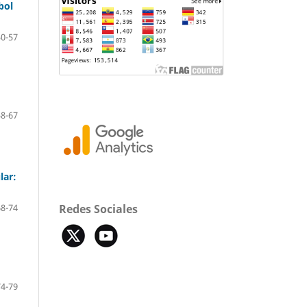
bol
50-57
58-67
lar:
Redes Sociales
68-74
74-79