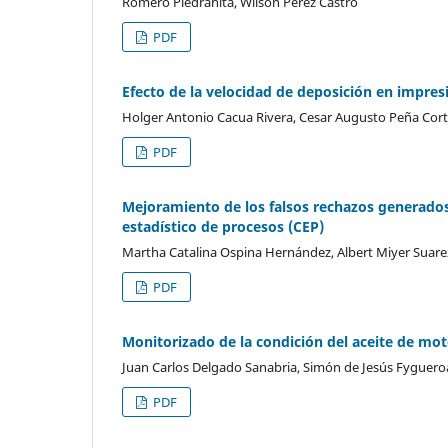
Romero Piedrahita, Wilson Pérez Castro
PDF
Efecto de la velocidad de deposición en impres
Holger Antonio Cacua Rivera, Cesar Augusto Peña Cort
PDF
Mejoramiento de los falsos rechazos generados 
estadístico de procesos (CEP)
Martha Catalina Ospina Hernández, Albert Miyer Suarez 
PDF
Monitorizado de la condición del aceite de mo
Juan Carlos Delgado Sanabria, Simón de Jesús Fygueroa
PDF