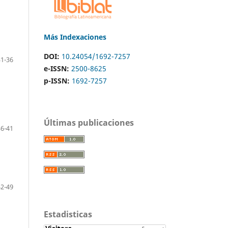
Más Indexaciones
DOI:
10.24054/1692-7257
31-36
e-ISSN:
2500-8625
p-ISSN:
1692-7257
Últimas publicaciones
36-41
42-49
Estadisticas