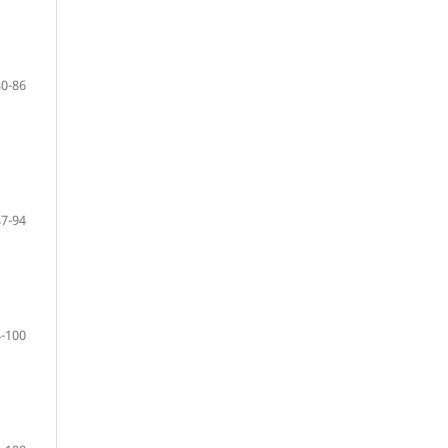
80-86
87-94
-100