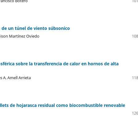
rancisco Botero
101
 de un túnel de viento súbsonico
Edison Martínez Oviedo
108
férica sobre la transferencia de calor en hornos de alta
 A. Amell Arrieta
118
ellets de hojarasca residual como biocombustible renovable
126