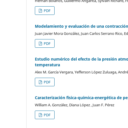
Hernan Bolaños, Guillermo Angarita, Sylvain Richard, F
PDF
Modelamiento y evaluación de una contracción
Juan Javier Mora González, Juan Carlos Serrano Rico, 
PDF
Estudio numérico del efecto de la presión atmos
temperatura
Alex M. García Vergara, Yefferson López Zuluaga, Andrés
PDF
Caracterización física-química-energética de p
William A. González, Diana López , Juan F. Pérez
PDF