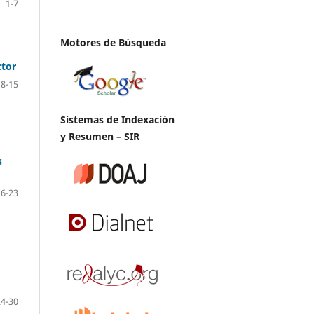
1-7
Motores de Búsqueda
ctor
8-15
Sistemas de Indexación
y Resumen – SIR
s
16-23
24-30