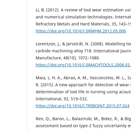
Li, B. (2012). A review of tool wear estimation us
and numerical simulation technologies. Internat
Refractory Metals and Hard Materials, 35, 143–1
https://doi.org/10.1016/J.IJRMHM.2012.05.006
Lorentzon, J., & Järvstråt, N. (2008). Modelling 
carbide machining alloy 718. International Jour
Manufacture, 48(10), 1072–1080.
https://doi.org/10.1016/J.IJMACHTOOLS.2008.03
Maia, L. H. A., Abrao, A. M., Vasconcelos, W. L., 
R. (2015). A new approach for detection of wea
determination of tool life in turning using acous
International, 92, 519–532.
https://doi.org/10.1016/J.TRIBOINT.2015.07.024
Ren, Q., Baron, L., Balazinski, M., Botez, R., & Bi
assessment based on type-2 fuzzy uncertainty e