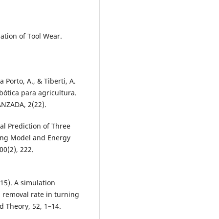
gation of Tool Wear.
a Porto, A., & Tiberti, A.
bótica para agricultura.
ZADA, 2(22).
cal Prediction of Three
ting Model and Energy
00(2), 222.
015). A simulation
 removal rate in turning
d Theory, 52, 1–14.