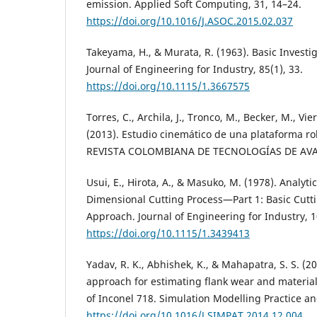
emission. Applied Soft Computing, 31, 14–24.
https://doi.org/10.1016/J.ASOC.2015.02.037
Takeyama, H., & Murata, R. (1963). Basic Investi
Journal of Engineering for Industry, 85(1), 33.
https://doi.org/10.1115/1.3667575
Torres, C., Archila, J., Tronco, M., Becker, M., Vier
(2013). Estudio cinemático de una plataforma ro
REVISTA COLOMBIANA DE TECNOLOGÍAS DE AVAN
Usui, E., Hirota, A., & Masuko, M. (1978). Analyti
Dimensional Cutting Process—Part 1: Basic Cut
Approach. Journal of Engineering for Industry, 1
https://doi.org/10.1115/1.3439413
Yadav, R. K., Abhishek, K., & Mahapatra, S. S. (2
approach for estimating flank wear and material
of Inconel 718. Simulation Modelling Practice an
https://doi.org/10.1016/J.SIMPAT.2014.12.004