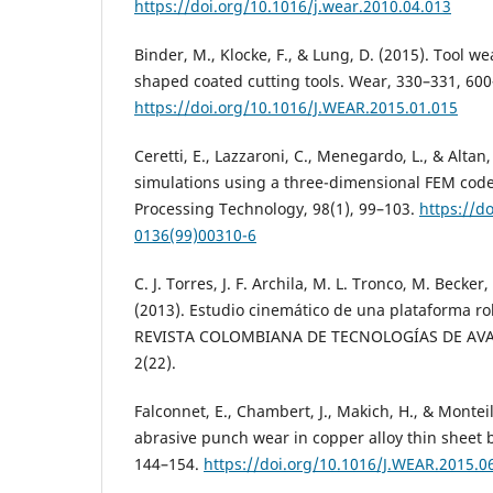
https://doi.org/10.1016/j.wear.2010.04.013
Binder, M., Klocke, F., & Lung, D. (2015). Tool w
shaped coated cutting tools. Wear, 330–331, 600
https://doi.org/10.1016/J.WEAR.2015.01.015
Ceretti, E., Lazzaroni, C., Menegardo, L., & Altan
simulations using a three-dimensional FEM code.
Processing Technology, 98(1), 99–103.
https://d
0136(99)00310-6
C. J. Torres, J. F. Archila, M. L. Tronco, M. Becker, A
(2013). Estudio cinemático de una plataforma ro
REVISTA COLOMBIANA DE TECNOLOGÍAS DE AVAN
2(22).
Falconnet, E., Chambert, J., Makich, H., & Monteil
abrasive punch wear in copper alloy thin sheet 
144–154.
https://doi.org/10.1016/J.WEAR.2015.0