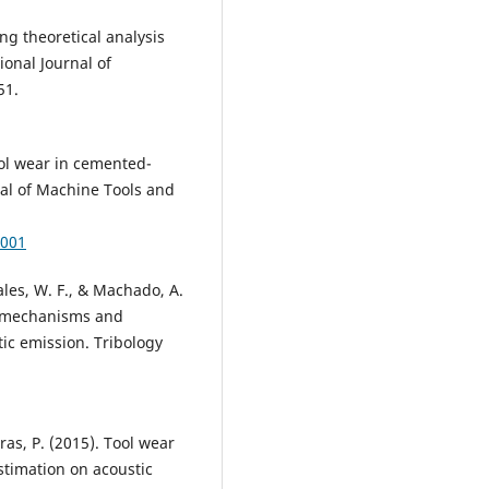
ing theoretical analysis
ional Journal of
51.
tool wear in cemented-
nal of Machine Tools and
.001
Sales, W. F., & Machado, A.
r mechanisms and
tic emission. Tribology
gras, P. (2015). Tool wear
stimation on acoustic