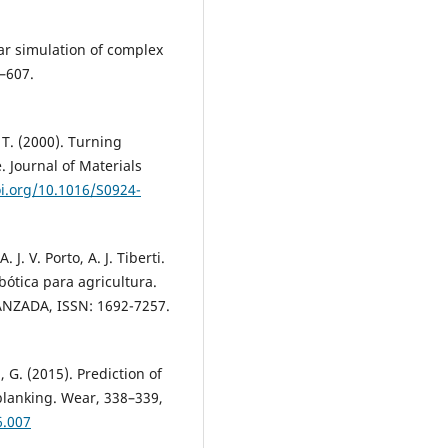
ear simulation of complex
–607.
, T. (2000). Turning
 Journal of Materials
oi.org/10.1016/S0924-
. J. V. Porto, A. J. Tiberti.
bótica para agricultura.
ZADA, ISSN: 1692-7257.
, G. (2015). Prediction of
blanking. Wear, 338–339,
6.007