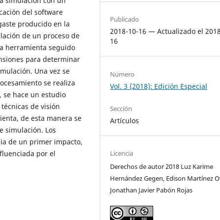
na simulación con un
cación del software
Publicado
sgaste producido en la
2018-10-16 — Actualizado el 201
lación de un proceso de
16
 la herramienta seguido
ensiones para determinar
imulación. Una vez se
Número
rocesamiento se realiza
Vol. 3 (2018): Edición Especial
, se hace un estudio
técnicas de visión
Sección
mienta, de esta manera se
Artículos
e simulación. Los
cia de un primer impacto,
Licencia
nfluenciada por el
Derechos de autor 2018 Luz Karime
Hernández Gegen, Edison Martínez O
Jonathan Javier Pabón Rojas