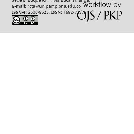
Sede El Buque Km 1 Vía Bucaramanga.
E-mail:
rcta@unipamplona.edu.co
ISSN-e:
2500-8625,
ISSN:
1692-7257.