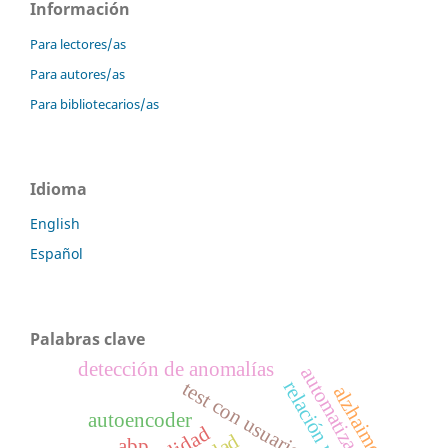
Información
Para lectores/as
Para autores/as
Para bibliotecarios/as
Idioma
English
Español
Palabras clave
detección de anomalías
automatización
relación ni/s
test con usuarios
alzhaimer
autoencoder
abp