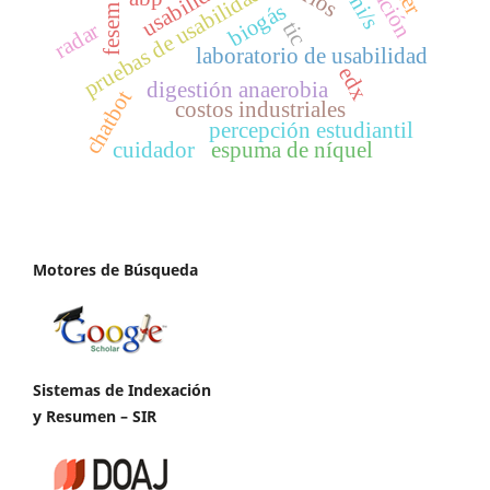
usabilidad
pruebas de usabilidad
biogás
fesem
tic
radar
laboratorio de usabilidad
edx
digestión anaerobia
chatbot
costos industriales
percepción estudiantil
cuidador
espuma de níquel
Motores de Búsqueda
Sistemas de Indexación
y Resumen – SIR