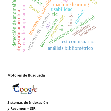
pruebas de usabilidad
detección de anomalías
machine learning
fesem
sistema de adquisición
usabilidad
chatbot
digestión anaerobia
tic
regiones de voronoi
biogás
autoencoder
laboratorio de usabilidad
automatización
edx
alzhaimer
urgencia
abp
test con usuarios
análisis bibliométrico
Motores de Búsqueda
Sistemas de Indexación
y Resumen – SIR