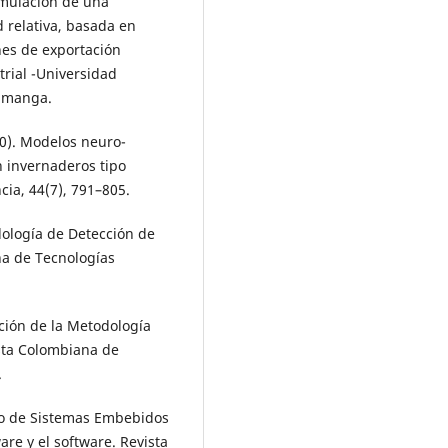
Simulación de una
 relativa, basada en
ones de exportación
trial -Universidad
amanga.
10). Modelos neuro-
 invernaderos tipo
cia, 44(7), 791–805.
odología de Detección de
na de Tecnologías
cación de la Metodología
sta Colombiana de
.
llo de Sistemas Embebidos
re y el software. Revista