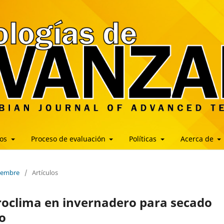
los
Proceso de evaluación
Políticas
Acerca de
ciembre
/
Artículos
roclima en invernadero para secado
o