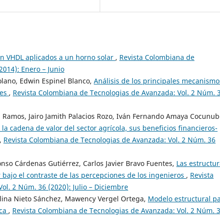
en VHDL aplicados a un horno solar
,
Revista Colombiana de
2014): Enero – Junio
olano, Edwin Espinel Blanco,
Análisis de los principales mecanismo
ces
,
Revista Colombiana de Tecnologias de Avanzada: Vol. 2 Núm. 
n Ramos, Jairo Jamith Palacios Rozo, Iván Fernando Amaya Cocunub
 la cadena de valor del sector agrícola, sus beneficios financieros-
,
Revista Colombiana de Tecnologias de Avanzada: Vol. 2 Núm. 36
onso Cárdenas Gutiérrez, Carlos Javier Bravo Fuentes,
Las estructu
bajo el contraste de las percepciones de los ingenieros
,
Revista
l. 2 Núm. 36 (2020): Julio – Diciembre
lina Nieto Sánchez, Mawency Vergel Ortega,
Modelo estructural p
ica
,
Revista Colombiana de Tecnologias de Avanzada: Vol. 2 Núm. 