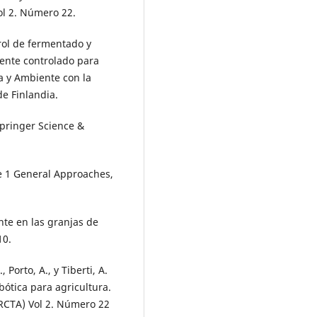
l 2. Número 22.
trol de fermentado y
ente controlado para
a y Ambiente con la
e Finlandia.
 Springer Science &
e 1 General Approaches,
nte en las granjas de
10.
, Porto, A., y Tiberti, A.
bótica para agricultura.
RCTA) Vol 2. Número 22