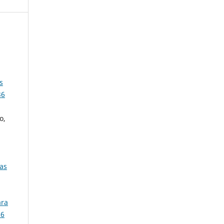
s
36
o,
ras
ara
36