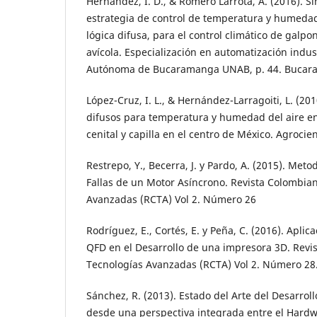
Hernandez, I. D., & Romero Larrota, A. (2016). 
estrategia de control de temperatura y humedad
lógica difusa, para el control climático de galp
avícola. Especialización en automatización indus
Autónoma de Bucaramanga UNAB, p. 44. Bucar
López-Cruz, I. L., & Hernández-Larragoiti, L. (20
difusos para temperatura y humedad del aire en
cenital y capilla en el centro de México. Agrocien
Restrepo, Y., Becerra, J. y Pardo, A. (2015). Met
Fallas de un Motor Asíncrono. Revista Colombia
Avanzadas (RCTA) Vol 2. Número 26
Rodríguez, E., Cortés, E. y Peña, C. (2016). Apli
QFD en el Desarrollo de una impresora 3D. Revi
Tecnologías Avanzadas (RCTA) Vol 2. Número 28
Sánchez, R. (2013). Estado del Arte del Desarro
desde una perspectiva integrada entre el Hardwa