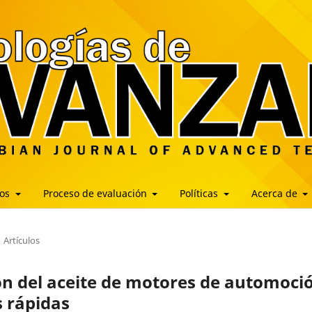
los
Proceso de evaluación
Políticas
Acerca de
Artículos
ón del aceite de motores de automoci
 rápidas