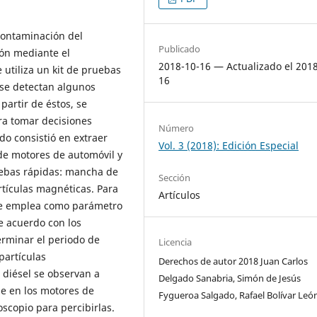
 contaminación del
Publicado
ón mediante el
2018-10-16 — Actualizado el 201
utiliza un kit de pruebas
16
 se detectan algunos
partir de éstos, se
ra tomar decisiones
Número
do consistió en extraer
Vol. 3 (2018): Edición Especial
de motores de automóvil y
ruebas rápidas: mancha de
Sección
artículas magnéticas. Para
Artículos
 se emplea como parámetro
e acuerdo con los
erminar el periodo de
Licencia
partículas
Derechos de autor 2018 Juan Carlos
 diésel se observan a
Delgado Sanabria, Simón de Jesús
ue en los motores de
Fygueroa Salgado, Rafael Bolívar Leó
oscopio para percibirlas.