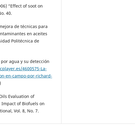
006) “Effect of soot on
No. 40.
 mejora de técnicas para
contaminantes en aceites
sidad Politécnica de
 por agua y su detección
ocplayer.es/4600575-La-
ion-en-campo-por-richard-
)
Oils Evaluation of
 Impact of Biofuels on
onal, Vol. 8, No. 7.