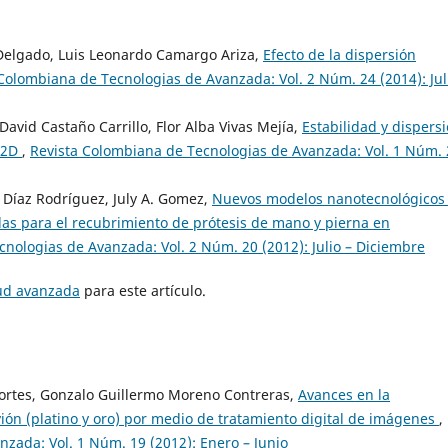
 Delgado, Luis Leonardo Camargo Ariza,
Efecto de la dispersión
Colombiana de Tecnologias de Avanzada: Vol. 2 Núm. 24 (2014): Jul
avid Castaño Carrillo, Flor Alba Vivas Mejía,
Estabilidad y dispers
 2D
,
Revista Colombiana de Tecnologias de Avanzada: Vol. 1 Núm. 
 Díaz Rodríguez, July A. Gomez,
Nuevos modelos nanotecnológicos
culas para el recubrimiento de prótesis de mano y pierna en
nologias de Avanzada: Vol. 2 Núm. 20 (2012): Julio – Diciembre
tud avanzada
para este artículo.
Cortes, Gonzalo Guillermo Moreno Contreras,
Avances en la
vión (platino y oro) por medio de tratamiento digital de imágenes
,
zada: Vol. 1 Núm. 19 (2012): Enero – Junio