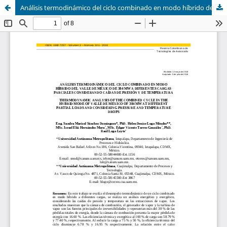
Análisis termodinámico del ciclo combinado en modo híbrido del Valle de México de 384 MW a diferentes cargas parciales considerando caídas de presión y de temperatura