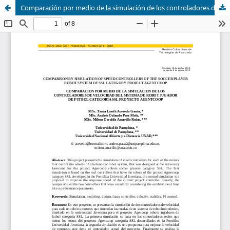
Comparación por medio de la simulación de los controladores de velocidad del sistema de robot jugador de fútbol categoría SSL proyecto Agentcoop