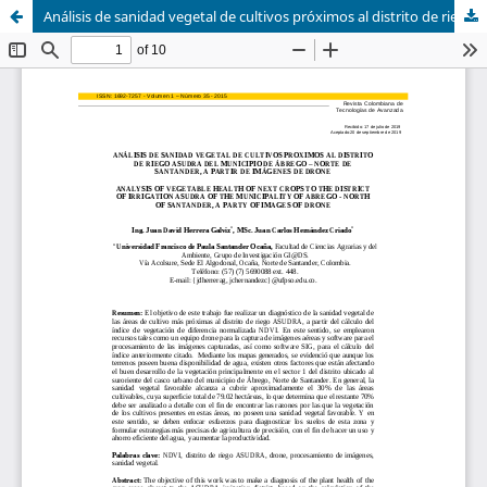
Análisis de sanidad vegetal de cultivos próximos al distrito de riego Asudra del municipio de Ábrego – Norte de Santander, a partir de imágenes de drone