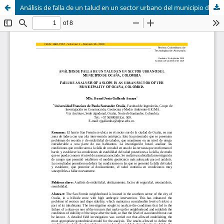
Análisis de falla de un talud en un sector urbano del municipio de Ocaña, Colombia