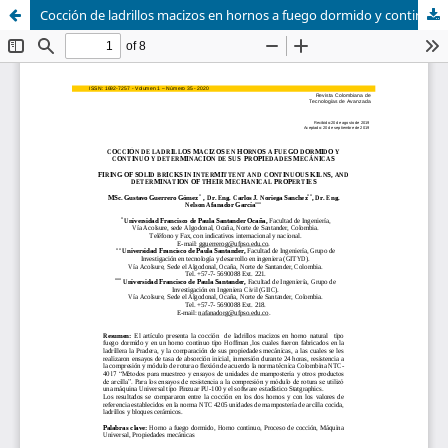
Cocción de ladrillos macizos en hornos a fuego dormido y continuo y determinación de sus propiedades mecánicas