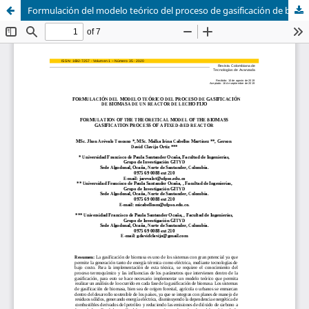
Formulación del modelo teórico del proceso de gasificación de biomasa de un reactor de lecho fijo