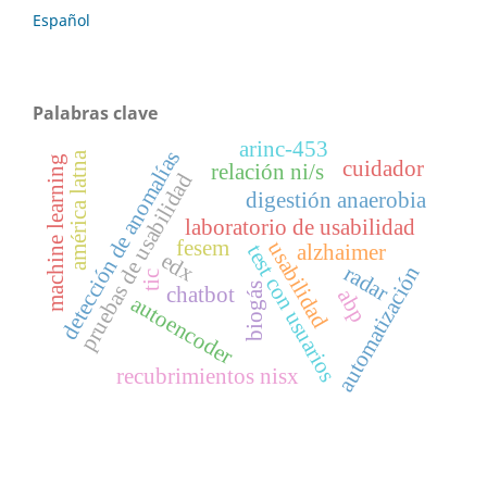
Español
Palabras clave
arinc-453
detección de anomalías
américa latna
machine learning
cuidador
relación ni/s
pruebas de usabilidad
digestión anaerobia
laboratorio de usabilidad
fesem
usabilidad
alzhaimer
test con usuarios
edx
radar
automatización
tic
biogás
chatbot
abp
autoencoder
recubrimientos nisx