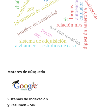
automatización
chatbot
autoencoder
laboratorio de usabilidad
usabilidad
cuidador
abp
biogás
digestión anaerobia
pruebas de usabilidad
tic
relación ni/s
test con usuarios
fesem
edx
sistema de adquisición
alzhaimer
estudios de caso
Motores de Búsqueda
Sistemas de Indexación
y Resumen – SIR