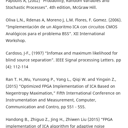
Papoulis A, (2002) “Probability, Random Variables and
Stochastic Processes”. 4th edition, McGraw Hill.
Oliva L.N., Rdenas A, Moreno J, L.M. Flores, F. Gomez. (2006).
“Implementación de un Algoritmo ICA con circuitos CMOS
Analógicos para el problema BSS”. XII International
Workshop.
Cardoso, J-F., (1997) “Infomax and maximum likelihood for
blind source separation”. IEEE Signal processing Letters. pp
(4): 112-114
Ran T. H.,Wu, Yunsong P., Yong L., Qiqi W. and Yingxin Z.,
(2015) “Optimized FPGA Implementation of ICA Based on
Negentropy Maximation,” Fifth International Conference on
Instrumentation and Measurement, Computer,
Communication and Contro, pp 551 - 555.
Handong B., Zhiguo Z., Jing H., Zhiwen Liu (2015) “FPGA
implementation of ICA algorithm for adaptive noise