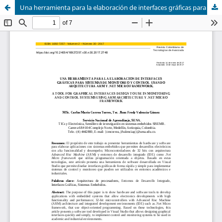
Una herramienta para la elaboración de interfaces gráficas para sistemas de monitoreo y control usando arquitectura ARM y .NET Micro Framework