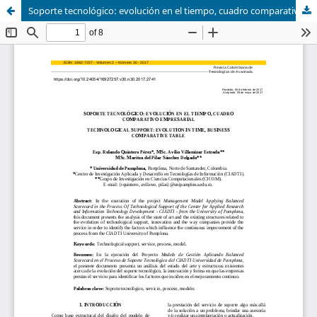
Soporte tecnológico: evolución en el tiempo, cuadro comparativo empresarial