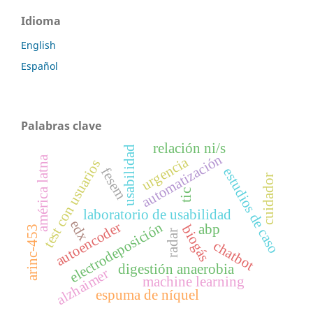
Idioma
English
Español
Palabras clave
relación ni/s
usabilidad
automatización
américa latna
urgencia
test con usuarios
fesem
estudios de caso
cuidador
tic
laboratorio de usabilidad
edx
autoencoder
electrodeposición
abp
biogás
arinc-453
radar
chatbot
digestión anaerobia
alzhaimer
machine learning
espuma de níquel