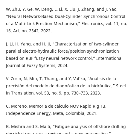
W. Zhu, Y. Ge, W. Deng, L. Li, X. Liu, J. Zhang, and J. Yao,
“Neural Network-Based Dual-Cylinder Synchronous Control
of a Multi-Link Erection Mechanism,” Electronics, vol. 11, no.
16, Art. no. 2542, 2022.
J. Li, H. Yang, and H. Ji, “Characterization of two-cylinder
parallel electro-hydraulic force/position synchronization
based on RBF fuzzy neural network control,” International
Journal of Fuzzy Systems, 2024.
V. Zorin, N. Min, T. Thang, and Y. Val’ko, “Análisis de la
precisión del modelo de diagnóstico de la hidráulica,” Steel
in Translation, vol. 53, no. 9, pp. 730–733, 2023.
C. Moreno, Memoria de cálculo NOV Rapid Rig 13.
Independence Energy, Meta, Colombia, 2021.
B. Mishra and S. Maiti, “Fatigue analysis of offshore drilling
derrick structures: a review and a new perspective,”