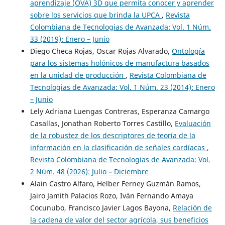
aprendizaje (OVA) 3D que permita conocer y aprender
sobre los servicios que brinda la UPCA
,
Revista
Colombiana de Tecnologias de Avanzada: Vol. 1 Núm.
33 (2019): Enero – Junio
Diego Checa Rojas, Oscar Rojas Alvarado,
Ontología
para los sistemas holónicos de manufactura basados
en la unidad de producción
,
Revista Colombiana de
Tecnologias de Avanzada: Vol. 1 Núm. 23 (2014): Enero
– Junio
Lely Adriana Luengas Contreras, Esperanza Camargo
Casallas, Jonathan Roberto Torres Castillo,
Evaluación
de la robustez de los descriptores de teoría de la
información en la clasificación de señales cardíacas
,
Revista Colombiana de Tecnologias de Avanzada: Vol.
2 Núm. 48 (2026): Julio – Diciembre
Alain Castro Alfaro, Helber Ferney Guzmán Ramos,
Jairo Jamith Palacios Rozo, Iván Fernando Amaya
Cocunubo, Francisco Javier Lagos Bayona,
Relación de
la cadena de valor del sector agrícola, sus beneficios