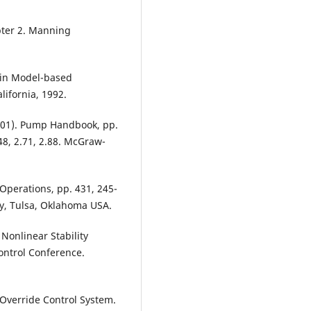
apter 2. Manning
s in Model-based
ifornia, 1992.
 (2001). Pump Handbook, pp.
448, 2.71, 2.88. McGraw-
Operations, pp. 431, 245-
y, Tulsa, Oklahoma USA.
 Nonlinear Stability
ontrol Conference.
f Override Control System.