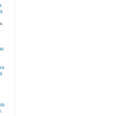
s
36
o,
ras
ara
36
ión
: