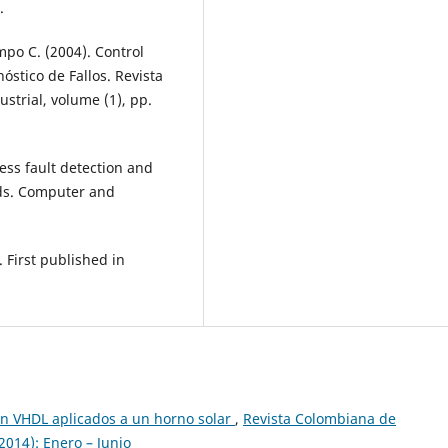
.
mpo C. (2004). Control
óstico de Fallos. Revista
strial, volume (1), pp.
ess fault detection and
ods. Computer and
 First published in
en VHDL aplicados a un horno solar
,
Revista Colombiana de
2014): Enero – Junio