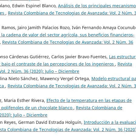
olano, Edwin Espinel Blanco,
Análisis de los principales mecanismo
ces
,
Revista Colombiana de Tecnologias de Avanzada: Vol. 2 Núm. 
n Ramos, Jairo Jamith Palacios Rozo, Iván Fernando Amaya Cocunub
 la cadena de valor del sector agrícola, sus beneficios financieros-
,
Revista Colombiana de Tecnologias de Avanzada: Vol. 2 Núm. 36
onso Cárdenas Gutiérrez, Carlos Javier Bravo Fuentes,
Las estructu
bajo el contraste de las percepciones de los ingenieros
,
Revista
l. 2 Núm. 36 (2020): Julio – Diciembre
lina Nieto Sánchez, Mawency Vergel Ortega,
Modelo estructural p
ica
,
Revista Colombiana de Tecnologias de Avanzada: Vol. 2 Núm. 
, Maria Esther Rivera,
Efecto de la temperatura en las etapas de
 polifenoles de un chocolate blanco
,
Revista Colombiana de
020): Julio – Diciembre
ón Reyes, German David Estrada Holguín,
Introducción a la evaluac
sta Colombiana de Tecnologias de Avanzada: Vol. 2 Núm. 36 (2020)