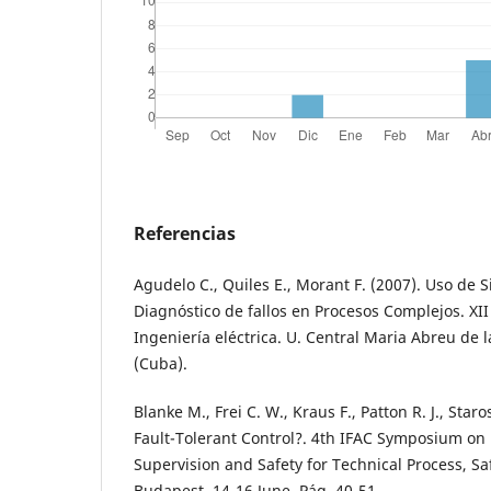
Referencias
Agudelo C., Quiles E., Morant F. (2007). Uso de 
Diagnóstico de fallos en Procesos Complejos. XI
Ingeniería eléctrica. U. Central Maria Abreu de las
(Cuba).
Blanke M., Frei C. W., Kraus F., Patton R. J., Star
Fault-Tolerant Control?. 4th IFAC Symposium on 
Supervision and Safety for Technical Process, Sa
Budapest, 14-16 June. Pág. 40-51.