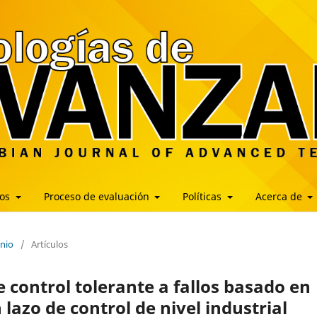
los
Proceso de evaluación
Políticas
Acerca de
unio
/
Artículos
 control tolerante a fallos basado en
lazo de control de nivel industrial