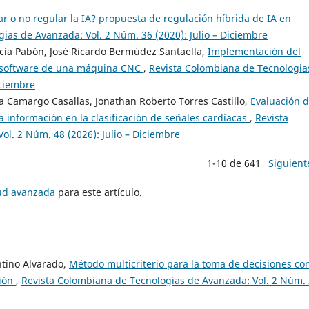
r o no regular la IA? propuesta de regulación híbrida de IA en
ias de Avanzada: Vol. 2 Núm. 36 (2020): Julio – Diciembre
arcía Pabón, José Ricardo Bermúdez Santaella,
Implementación del
de software de una máquina CNC
,
Revista Colombiana de Tecnologia
iciembre
a Camargo Casallas, Jonathan Roberto Torres Castillo,
Evaluación d
la información en la clasificación de señales cardíacas
,
Revista
l. 2 Núm. 48 (2026): Julio – Diciembre
1-10 de 641
Siguient
tud avanzada
para este artículo.
ntino Alvarado,
Método multicriterio para la toma de decisiones co
ción
,
Revista Colombiana de Tecnologias de Avanzada: Vol. 2 Núm.