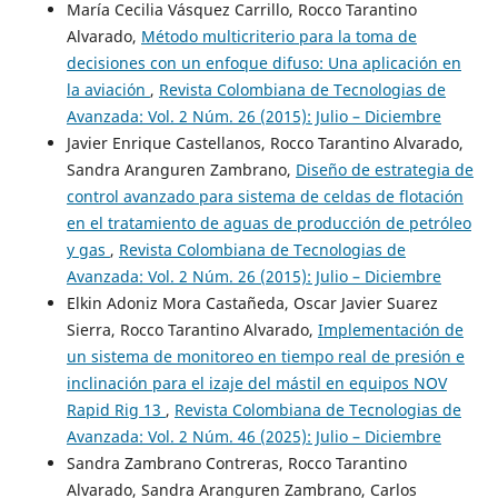
María Cecilia Vásquez Carrillo, Rocco Tarantino
Alvarado,
Método multicriterio para la toma de
decisiones con un enfoque difuso: Una aplicación en
la aviación
,
Revista Colombiana de Tecnologias de
Avanzada: Vol. 2 Núm. 26 (2015): Julio – Diciembre
Javier Enrique Castellanos, Rocco Tarantino Alvarado,
Sandra Aranguren Zambrano,
Diseño de estrategia de
control avanzado para sistema de celdas de flotación
en el tratamiento de aguas de producción de petróleo
y gas
,
Revista Colombiana de Tecnologias de
Avanzada: Vol. 2 Núm. 26 (2015): Julio – Diciembre
Elkin Adoniz Mora Castañeda, Oscar Javier Suarez
Sierra, Rocco Tarantino Alvarado,
Implementación de
un sistema de monitoreo en tiempo real de presión e
inclinación para el izaje del mástil en equipos NOV
Rapid Rig 13
,
Revista Colombiana de Tecnologias de
Avanzada: Vol. 2 Núm. 46 (2025): Julio – Diciembre
Sandra Zambrano Contreras, Rocco Tarantino
Alvarado, Sandra Aranguren Zambrano, Carlos