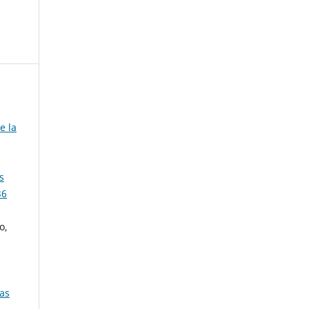
e la
s
36
o,
ras