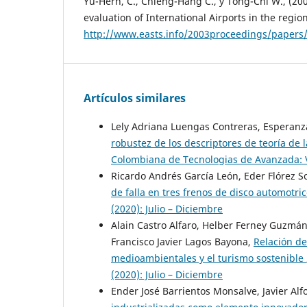
Yu-Hern, C., Chieng-Hang C., y Tong-Chi W., (20
evaluation of International Airports in the region
http://www.easts.info/2003proceedings/papers
Artículos similares
Lely Adriana Luengas Contreras, Esperanz
robustez de los descriptores de teoría de 
Colombiana de Tecnologias de Avanzada: Vo
Ricardo Andrés García León, Eder Flórez S
de falla en tres frenos de disco automotri
(2020): Julio – Diciembre
Alain Castro Alfaro, Helber Ferney Guzmá
Francisco Javier Lagos Bayona,
Relación de
medioambientales y el turismo sostenible
(2020): Julio – Diciembre
Ender José Barrientos Monsalve, Javier Alf