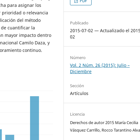
PDF
cha para asignar los
 prioridad o relevancia
licación del método
Publicado
 de cuantificar la
2015-07-02 — Actualizado el 201
an mayor impacto dentro
02
rnacional Camilo Daza, y
joramiento continuo.
Número
Vol. 2 Núm. 26 (2015): Julio –
Diciembre
Sección
Artículos
Licencia
Derechos de autor 2015 María Cecilia
Vásquez Carrillo, Rocco Tarantino Alv