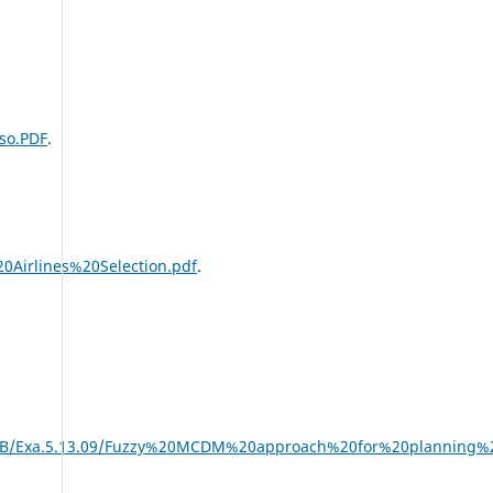
uso.PDF
.
0Airlines%20Selection.pdf
.
3.09/Fuzzy%20MCDM%20approach%20for%20planning%20and%2