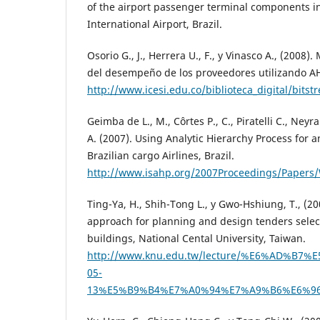
of the airport passenger terminal components i
International Airport, Brazil.
Osorio G., J., Herrera U., F., y Vinasco A., (2008)
del desempeño de los proveedores utilizando A
http://www.icesi.edu.co/biblioteca_digital/bit
Geimba de L., M., Côrtes P., C., Piratelli C., Neyra
A. (2007). Using Analytic Hierarchy Process for a
Brazilian cargo Airlines, Brazil.
http://www.isahp.org/2007Proceedings/Papers/
Ting-Ya, H., Shih-Tong L., y Gwo-Hshiung, T., (
approach for planning and design tenders select
buildings, National Cental University, Taiwan.
http://www.knu.edu.tw/lecture/%E6%AD%
05-
13%E5%B9%B4%E7%A0%94%E7%A9%B6%E6%96%B9