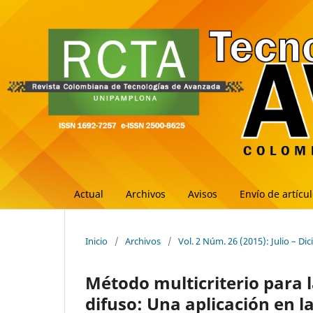
Actual
Archivos
Avisos
Envío de artícu
Inicio
/
Archivos
/
Vol. 2 Núm. 26 (2015): Julio – Di
Método multicriterio para 
difuso: Una aplicación en l