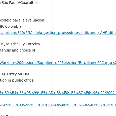
n São Paulo/Guarulhos
. Modelo para la evaluación
HP, Colombia.
stream/item/810/2/Modelo_gestion_proveedores_utilizando_AHP_dif
 B., Mischel., y Correira,
nalysis and choice of
Working%20Sessions/Suppliers%20Selection/Brazilian%20Cargo%2
2004). Fuzzy MCDM
ion in public office
B7%E5%B9%B4%E6%95%99%E5%AD%B8%E8%B3%87%E6%96%99/2009-
%E6%B3%95%E5%8F%83%E8%80%83%E6%96%87%E7%8D%BB/Exa.5.1