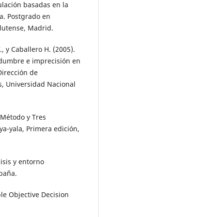
ulación basadas en la
ía. Postgrado en
lutense, Madrid.
V., y Caballero H. (2005).
idumbre e imprecisión en
Dirección de
s, Universidad Nacional
, Método y Tres
ya-yala, Primera edición,
isis y entorno
spaña.
ple Objective Decision