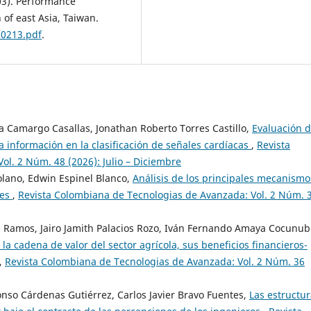
03). Performance
 of east Asia, Taiwan.
/0213.pdf
.
a Camargo Casallas, Jonathan Roberto Torres Castillo,
Evaluación d
la información en la clasificación de señales cardíacas
,
Revista
l. 2 Núm. 48 (2026): Julio – Diciembre
olano, Edwin Espinel Blanco,
Análisis de los principales mecanismo
ces
,
Revista Colombiana de Tecnologias de Avanzada: Vol. 2 Núm. 
n Ramos, Jairo Jamith Palacios Rozo, Iván Fernando Amaya Cocunub
 la cadena de valor del sector agrícola, sus beneficios financieros-
,
Revista Colombiana de Tecnologias de Avanzada: Vol. 2 Núm. 36
onso Cárdenas Gutiérrez, Carlos Javier Bravo Fuentes,
Las estructu