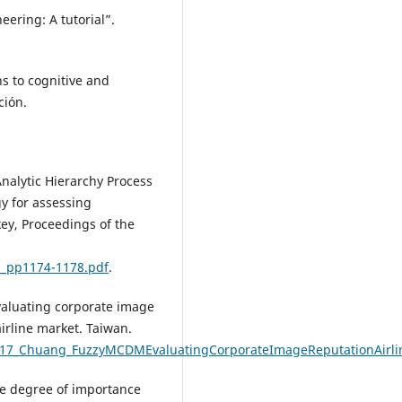
eering: A tutorial”.
ns to cognitive and
ción.
Analytic Hierarchy Process
y for assessing
ey, Proceedings of the
1_pp1174-1178.pdf
.
 Evaluating corporate image
rline market. Taiwan.
rs/17_Chuang_FuzzyMCDMEvaluatingCorporateImageReputationAirli
the degree of importance