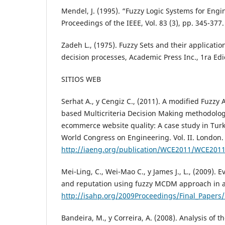
Mendel, J. (1995). “Fuzzy Logic Systems for Engin
Proceedings of the IEEE, Vol. 83 (3), pp. 345-377.
Zadeh L., (1975). Fuzzy Sets and their applicatio
decision processes, Academic Press Inc., 1ra Edi
SITIOS WEB
Serhat A., y Cengiz C., (2011). A modified Fuzzy 
based Multicriteria Decision Making methodolog
ecommerce website quality: A case study in Turk
World Congress on Engineering. Vol. II. London.
http://iaeng.org/publication/WCE2011/WCE201
Mei-Ling, C., Wei-Mao C., y James J., L., (2009).
and reputation using fuzzy MCDM approach in ai
http://isahp.org/2009Proceedings/Final_Pape
Bandeira, M., y Correira, A. (2008). Analysis of 