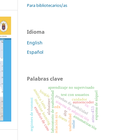
Para bibliotecarios/as
Idioma
English
Español
Palabras clave
aprendizaje no supervisado
américa latna
biogás
espuma de níquel
laboratorio de usabilidad
test con usuarios
pruebas de usabilidad
cuidador
regiones de voronoi
machine learning
alzhaimer
sistema de adquisición
autoencoder
tic
edx
estudios de caso
arinc-453
abp
relación ni/s
usabilidad
automatización
fesem
radar