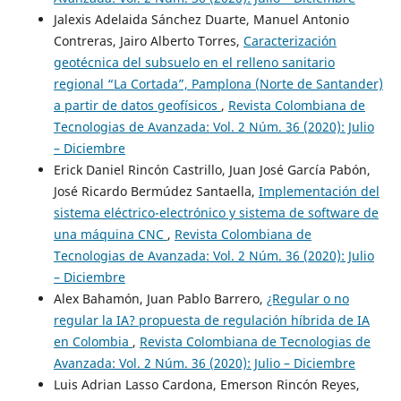
Jalexis Adelaida Sánchez Duarte, Manuel Antonio
Contreras, Jairo Alberto Torres,
Caracterización
geotécnica del subsuelo en el relleno sanitario
regional “La Cortada”, Pamplona (Norte de Santander)
a partir de datos geofísicos
,
Revista Colombiana de
Tecnologias de Avanzada: Vol. 2 Núm. 36 (2020): Julio
– Diciembre
Erick Daniel Rincón Castrillo, Juan José García Pabón,
José Ricardo Bermúdez Santaella,
Implementación del
sistema eléctrico-electrónico y sistema de software de
una máquina CNC
,
Revista Colombiana de
Tecnologias de Avanzada: Vol. 2 Núm. 36 (2020): Julio
– Diciembre
Alex Bahamón, Juan Pablo Barrero,
¿Regular o no
regular la IA? propuesta de regulación híbrida de IA
en Colombia
,
Revista Colombiana de Tecnologias de
Avanzada: Vol. 2 Núm. 36 (2020): Julio – Diciembre
Luis Adrian Lasso Cardona, Emerson Rincón Reyes,