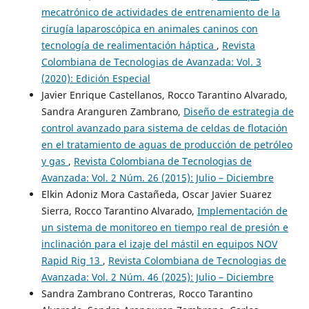
mecatrónico de actividades de entrenamiento de la
cirugía laparoscópica en animales caninos con
tecnología de realimentación háptica
,
Revista
Colombiana de Tecnologias de Avanzada: Vol. 3
(2020): Edición Especial
Javier Enrique Castellanos, Rocco Tarantino Alvarado,
Sandra Aranguren Zambrano,
Diseño de estrategia de
control avanzado para sistema de celdas de flotación
en el tratamiento de aguas de producción de petróleo
y gas
,
Revista Colombiana de Tecnologias de
Avanzada: Vol. 2 Núm. 26 (2015): Julio – Diciembre
Elkin Adoniz Mora Castañeda, Oscar Javier Suarez
Sierra, Rocco Tarantino Alvarado,
Implementación de
un sistema de monitoreo en tiempo real de presión e
inclinación para el izaje del mástil en equipos NOV
Rapid Rig 13
,
Revista Colombiana de Tecnologias de
Avanzada: Vol. 2 Núm. 46 (2025): Julio – Diciembre
Sandra Zambrano Contreras, Rocco Tarantino