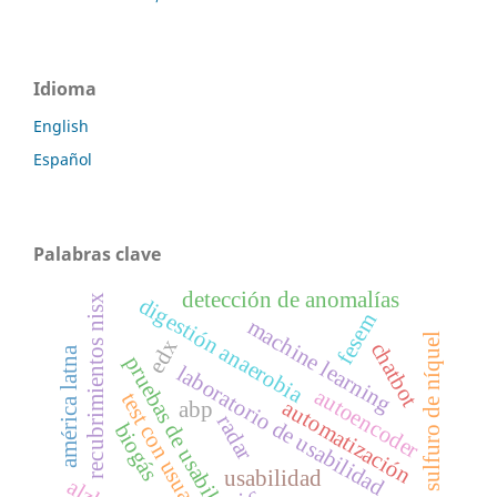
Idioma
English
Español
Palabras clave
detección de anomalías
recubrimientos nisx
digestión anaerobia
fesem
machine learning
sulfuro de níquel
edx
chatbot
américa latna
pruebas de usabilidad
laboratorio de usabilidad
autoencoder
test con usuarios
automatización
abp
radar
biogás
usabilidad