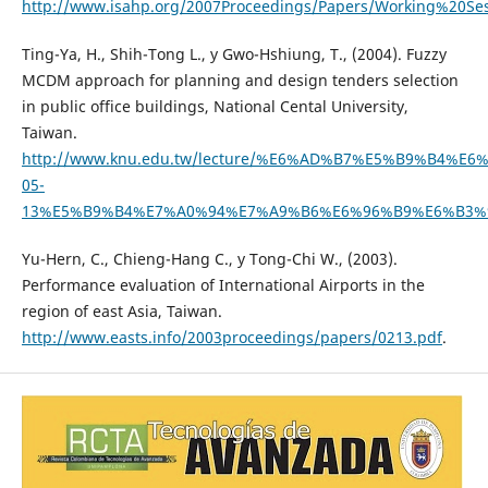
http://www.isahp.org/2007Proceedings/Papers/Working%20Ses
Ting-Ya, H., Shih-Tong L., y Gwo-Hshiung, T., (2004). Fuzzy
MCDM approach for planning and design tenders selection
in public office buildings, National Cental University,
Taiwan.
http://www.knu.edu.tw/lecture/%E6%AD%B7%E5%B9%B4%
05-
13%E5%B9%B4%E7%A0%94%E7%A9%B6%E6%96%B9%E6%B3%95%E5
Yu-Hern, C., Chieng-Hang C., y Tong-Chi W., (2003).
Performance evaluation of International Airports in the
region of east Asia, Taiwan.
http://www.easts.info/2003proceedings/papers/0213.pdf
.