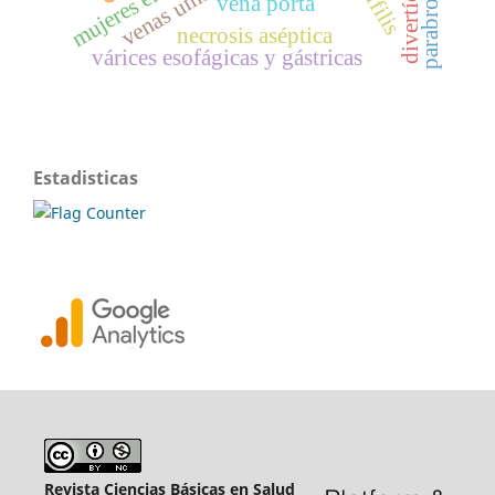
parabronquial
sífilis
vena porta
necrosis aséptica
várices esofágicas y gástricas
Estadisticas
Revista Ciencias Básicas en Salud