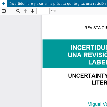
Incertidumbre y azar en la práctica quirúrgica: una revisión 