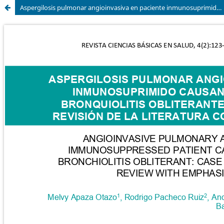
Aspergilosis pulmonar angioinvasiva en paciente inmunosuprimido causante de vasculitis y bronquiolitis obliterante: reporte de caso y revisión de la literatura con énfasis en Bolivia