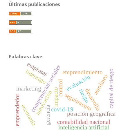
Últimas publicaciones
Palabras clave
empresas
competencias sociales
liderazgo
capital de riesgo
emprendimiento
aerolínea
evaluación
control
marketing
impacto
desarrollo
riesgo
innovación
seguimiento
emprendedor
economía
gerencia
covid-19
posición geográfica
contabilidad nacional
inteligencia artificial