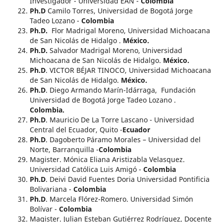
Investigador - Universidad EAN -
Colombia
Ph.D
Camilo Torres, Universidad de Bogotá Jorge
Tadeo Lozano -
Colombia
Ph.D.
Flor Madrigal Moreno, Universidad Michoacana
de San Nicolás de Hidalgo .
México.
Ph.D.
Salvador Madrigal Moreno, Universidad
Michoacana de San Nicolás de Hidalgo.
México.
Ph.D
. VICTOR BÉJAR TINOCO, Universidad Michoacana
de San Nicolás de Hidalgo.
México.
Ph.D
. Diego Armando Marín-Idárraga, Fundación
Universidad de Bogotá Jorge Tadeo Lozano .
Colombia.
Ph.D
. Mauricio De La Torre Lascano - Universidad
Central del Ecuador, Quito -
Ecuador
Ph.D
. Dagoberto Páramo Morales – Universidad del
Norte, Barranquilla -
Colombia
Magister. Mónica Eliana Aristizabla Velasquez.
Universidad Católica Luis Amigó -
Colombia
Ph.D
. Deivi David Fuentes Doria Universidad Pontificia
Bolivariana -
Colombia
Ph.D
. Marcela Flórez-Romero. Universidad Simón
Bolívar -
Colombia
Magister. Julian Esteban Gutiérrez Rodríguez, Docente