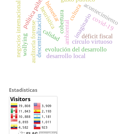
política pública
negocios internacionales
bienestar
acontecimiento
cultura
heurística
cobertura
imaginario
descentralización
covid-19
ambiental
auditoría forense
calidad
déficit fiscal
wollying
círculo virtuoso
evolución del desarrollo
desarrollo local
Estadisticas