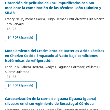
Obtención de películas de ZnO impurificadas con Mn
mediante la combinación de las técnicas Baño Químico y
SILAR
Francy Nelly Jiménez García, Hugo Hernán Ortiz Álvarez, Luis Alberto
Toro Carvajal
112-123
PDF (Spanish)
Modelamiento del Crecimiento de Bacterias Ácido Lácticas
en Chorizo Cocido Empacado al Vacío bajo condiciones
isotérmicas de refrigeración
Enrique A. Cabeza Herrera, Gladys E Laguado Corredor, William H
Suarez Quintana
124-138
PDF (Spanish)
Caracterización de la carne de iguana (Iguana Iguana)
silvestre en el corregimiento de Berastegui-Córdoba
Clemente Granados Conde, Pedro Elías Romero Barragán, Jaime