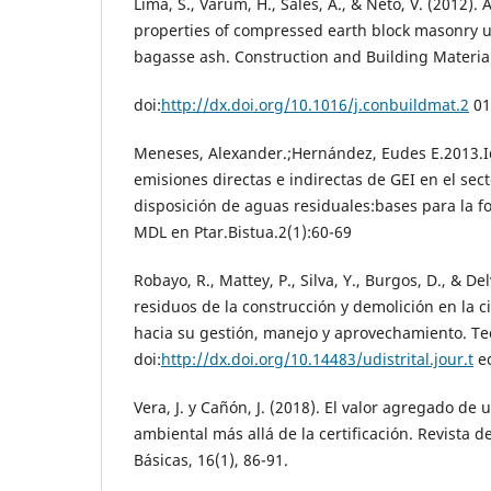
Lima, S., Varum, H., Sales, A., & Neto, V. (2012).
properties of compressed earth block masonry 
bagasse ash. Construction and Building Material
doi:
http://dx.doi.org/10.1016/j.conbuildmat.2
01
Meneses, Alexander.;Hernández, Eudes E.2013.Id
emisiones directas e indirectas de GEI en el sec
disposición de aguas residuales:bases para la f
MDL en Ptar.Bistua.2(1):60-69
Robayo, R., Mattey, P., Silva, Y., Burgos, D., & Del
residuos de la construcción y demolición en la ci
hacia su gestión, manejo y aprovechamiento. Tec
doi:
http://dx.doi.org/10.14483/udistrital.jour.t
ec
Vera, J. y Cañón, J. (2018). El valor agregado de
ambiental más allá de la certificación. Revista d
Básicas, 16(1), 86-91.