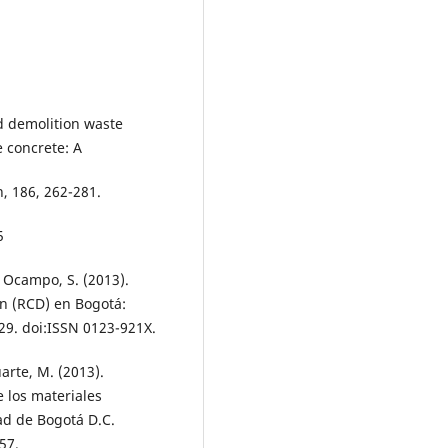
nd demolition waste
 concrete: A
n, 186, 262-281.
5
& Ocampo, S. (2013).
ón (RCD) en Bogotá:
129. doi:ISSN 0123-921X.
arte, M. (2013).
 los materiales
d de Bogotá D.C.
57.