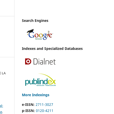
Search Engines
Indexes and Specialized Databases
E LA
More Indexings
e-ISSN:
2711-3027
l-
p-ISSN:
0120-4211
se
.