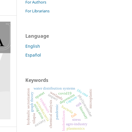
For Authors
For Librarians
Language
English
Español
Keywords
water distribution systems
16s rrna
hydraulic sectorization
microplastic
wetlands
epanet
covid19
graph theory
impact
depression
phyllostomidae
capture
symbiosis
chemical analysis
actinobacteria
npk
mitigation
pandemic
bacteria
bioassay
biofertilizers
fish
tilapia
stress
anxiety
agro-industry
plasmonics