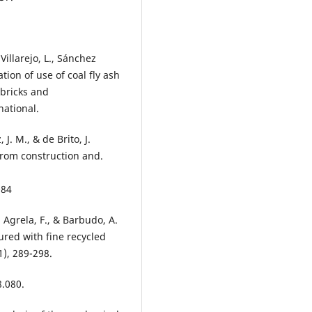
Villarejo, L., Sánchez
ation of use of coal fly ash
 bricks and
national.
 J. M., & de Brito, J.
from construction and.
084
, Agrela, F., & Barbudo, A.
red with fine recycled
1), 289-298.
8.080.