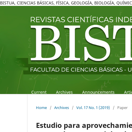
BISTUA, CIENCIAS BÁSICAS, FÍSICA, GEOLOGÍA, BIOLOGÍA, QUÍM
Current
Archives
Announcements
Art
Home
/
Archives
/
Vol. 17 No. 1 (2019)
/
Paper
Estudio para aprovechamie