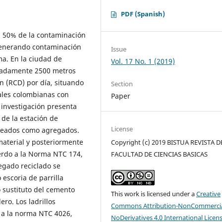
PDF (Spanish)
el 50% de la contaminación
 generando contaminación
Issue
ma. En la ciudad de
Vol. 17 No. 1 (2019)
imadamente 2500 metros
n (RCD) por día, situando
Section
tales colombianas con
Paper
 investigación presenta
de la estación de
License
pleados como agregados.
 material y posteriormente
Copyright (c) 2019 BISTUA REVISTA D
erdo a la Norma NTC 174,
FACULTAD DE CIENCIAS BASICAS
gado reciclado se
 escoria de parrilla
 sustituto del cemento
This work is licensed under a
Creative
ero. Los ladrillos
Commons Attribution-NonCommercia
 a la norma NTC 4026,
NoDerivatives 4.0 International Licen