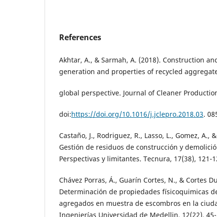
References
Akhtar, A., & Sarmah, A. (2018). Construction a
generation and properties of recycled aggregate
global perspective. Journal of Cleaner Productio
doi:
https://doi.org/10.1016/j.jclepro.2018.03
. 08
Castaño, J., Rodriguez, R., Lasso, L., Gomez, A., 
Gestión de residuos de construcción y demolici
Perspectivas y limitantes. Tecnura, 17(38), 121-
Chávez Porras, Á., Guarín Cortes, N., & Cortes Du
Determinación de propiedades físicoquimicas de
agregados en muestra de escombros en la ciuda
Ingenierías Universidad de Medellin, 12(22), 45-