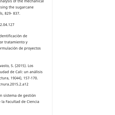
 Analysis of the mechanical
using the sugarcane
s, 829- 837.
2.04.127
entificaciòn de
tor tratamiento y
ormulación de proyectos
vasto, S. (2015). Los
udad de Cali: un análisis
tura, 19(44), 157-170.
nura.2015.2.a12
 un sistema de gestión
e la Facultad de Ciencia