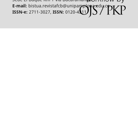
E-mail:
bistua.revistafcb@unipamplona.edu.co
ISSN-e:
2711-3027,
ISSN:
0120-4211