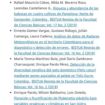
Rafael Mauricio Cobos, Wlda M. Becerra Rozo,
Leonidas Castellanos G.,
Riqueza y abundancia de las
babosas en cuatro cultivos de Pamplona, Norte de
Santander, Colombia
,
BISTUA Revista de la Facultad
de Ciencias Básicas: Vol. 17 No. 2 (2019)
Ernesto Gomez Vargas, Gustavo Robayo, Julián
Camargo, Laura Cadena,
Análisis de datos de Radares
Meteorológicos en el territorio Colombiano para el
diagnóstico y detección de errores
,
BISTUA Revista de
la Facultad de Ciencias Básicas: Vol. 16 No. 2 (2018)
María Teresa Martínez Bula, José Darío Zambrano
Charrasquiel, Enrique Pardo Pérez,
Detección de la
diversidad genética del gato doméstico (Felis catus)
mediante genes asociados al pelaje en Tolú-Sucre,
Colombia
,
BISTUA Revista de la Facultad de Ciencias
Básicas: Vol. 16 No. 2 (2018)
Enrique Pardo, Wilson Baldovino, Luis Oviedo,
Floración y fructificación de Plukenetia volubilis bajo
variables orgánicas y climáticas en San Isidro,