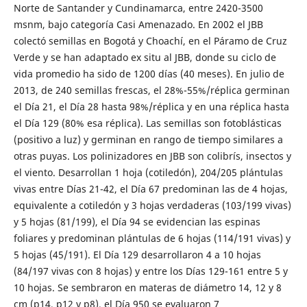
Norte de Santander y Cundinamarca, entre 2420-3500
msnm, bajo categoría Casi Amenazado. En 2002 el JBB
colectó semillas en Bogotá y Choachí, en el Páramo de Cruz
Verde y se han adaptado ex situ al JBB, donde su ciclo de
vida promedio ha sido de 1200 días (40 meses). En julio de
2013, de 240 semillas frescas, el 28%-55%/réplica germinan
el Día 21, el Día 28 hasta 98%/réplica y en una réplica hasta
el Día 129 (80% esa réplica). Las semillas son fotoblásticas
(positivo a luz) y germinan en rango de tiempo similares a
otras puyas. Los polinizadores en JBB son colibrís, insectos y
el viento. Desarrollan 1 hoja (cotiledón), 204/205 plántulas
vivas entre Días 21-42, el Día 67 predominan las de 4 hojas,
equivalente a cotiledón y 3 hojas verdaderas (103/199 vivas)
y 5 hojas (81/199), el Día 94 se evidencian las espinas
foliares y predominan plántulas de 6 hojas (114/191 vivas) y
5 hojas (45/191). El Día 129 desarrollaron 4 a 10 hojas
(84/197 vivas con 8 hojas) y entre los Días 129-161 entre 5 y
10 hojas. Se sembraron en materas de diámetro 14, 12 y 8
cm (p14, p12 y p8), el Día 950 se evaluaron 7