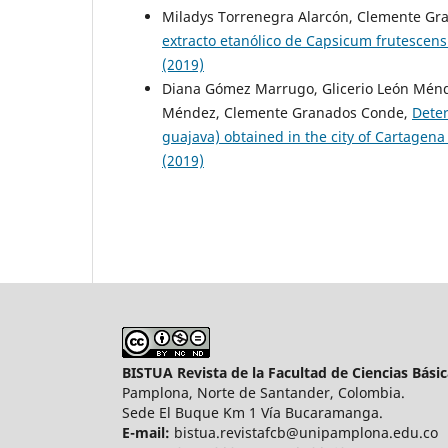
Miladys Torrenegra Alarcón, Clemente Gr
extracto etanólico de Capsicum frutescens
(2019)
Diana Gómez Marrugo, Glicerio León Méndez
Méndez, Clemente Granados Conde,
Deter
guajava) obtained in the city of Cartagen
(2019)
BISTUA Revista de la Facultad de Ciencias Bási
Pamplona, Norte de Santander, Colombia.
Sede El Buque Km 1 Vía Bucaramanga.
E-mail:
bistua.revistafcb@unipamplona.edu.co