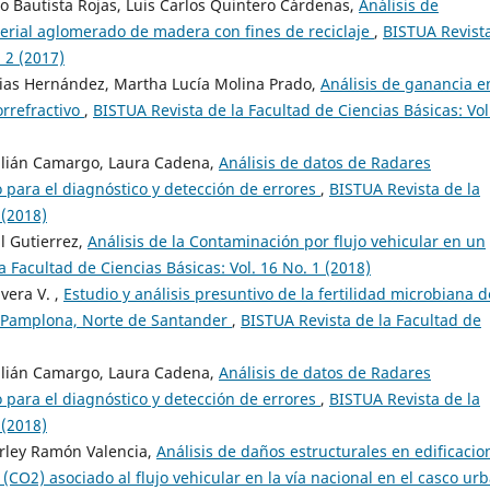
o Bautista Rojas, Luis Carlos Quintero Cárdenas,
Análisis de
terial aglomerado de madera con fines de reciclaje
,
BISTUA Revist
. 2 (2017)
rias Hernández, Martha Lucía Molina Prado,
Análisis de ganancia e
orrefractivo
,
BISTUA Revista de la Facultad de Ciencias Básicas: Vol
ulián Camargo, Laura Cadena,
Análisis de datos de Radares
o para el diagnóstico y detección de errores
,
BISTUA Revista de la
 (2018)
l Gutierrez,
Análisis de la Contaminación por flujo vehicular en un
a Facultad de Ciencias Básicas: Vol. 16 No. 1 (2018)
ivera V. ,
Estudio y análisis presuntivo de la fertilidad microbiana d
n Pamplona, Norte de Santander
,
BISTUA Revista de la Facultad de
ulián Camargo, Laura Cadena,
Análisis de datos de Radares
o para el diagnóstico y detección de errores
,
BISTUA Revista de la
 (2018)
erley Ramón Valencia,
Análisis de daños estructurales en edificacio
CO2) asociado al flujo vehicular en la vía nacional en el casco ur