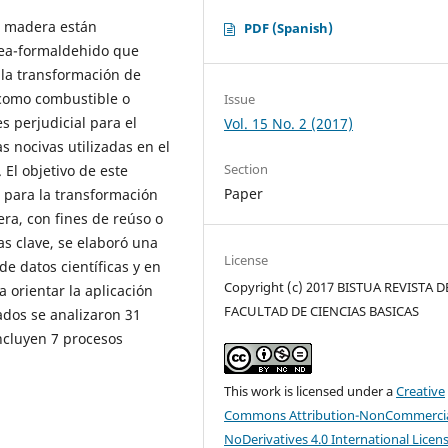
de madera están
PDF (Spanish)
ea-formaldehido que
la transformación de
 como combustible o
Issue
s perjudicial para el
Vol. 15 No. 2 (2017)
 nocivas utilizadas en el
Section
El objetivo de este
Paper
 para la transformación
ra, con fines de reúso o
ras clave, se elaboró una
License
e datos científicas y en
Copyright (c) 2017 BISTUA REVISTA D
 orientar la aplicación
FACULTAD DE CIENCIAS BASICAS
ados se analizaron 31
oncluyen 7 procesos
This work is licensed under a
Creative
Commons Attribution-NonCommercia
NoDerivatives 4.0 International Licen