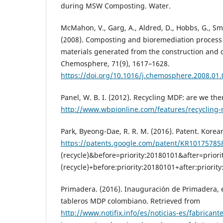
during MSW Composting. Water.
McMahon, V., Garg, A., Aldred, D., Hobbs, G., Smith
(2008). Composting and bioremediation process
materials generated from the construction and d
Chemosphere, 71(9), 1617–1628.
https://doi.org/10.1016/j.chemosphere.2008.01.
Panel, W. B. I. (2012). Recycling MDF: are we the
http://www.wbpionline.com/features/recycling-
Park, Byeong-Dae, R. R. M. (2016). Patent. Korea
https://patents.google.com/patent/KR1017578
(recycle)&before=priority:20180101&after=prio
(recycle)+before:priority:20180101+after:priorit
Primadera. (2016). Inauguración de Primadera, 
tableros MDP colombiano. Retrieved from
http://www.notifix.info/es/noticias-es/fabricant