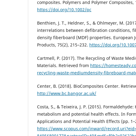
composites. Polymers and Polymer Composites, 1
https://doi.org/10.1002/pc
Benthien, J. T., Heldner, S., & Ohlmeyer, M. (2017
interrelations between defibration conditions, 
density fiberboard (MDF) properties. European
Products, 75(2), 215–232.
https://doi.org/10.10
Cartmell, P. (2017). The Recycling of Waste Me
Materials. Retrieved from
https://homesteady.c
recycling-waste-mediumdensity-fibreboard-mate
Center, B. (2018). BioComposites Center. Retrie
http://www.bc.bangor.ac.uk/
Costa, S., & Teixeira, J. P. (2015). Formaldehyd
metabolism and potential health effects. In For
Applications and Potential Health Effects (pp. 1–
https://www.scopus.com/inward/record.uri?eid=
84956800177&partnerID=40&md5=f0b2c92622b