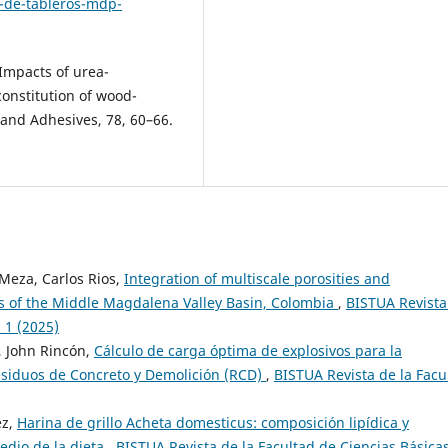
-de-tableros-mdp-
. Impacts of urea-
onstitution of wood-
 and Adhesives, 78, 60–66.
 Meza, Carlos Rios,
Integration of multiscale porosities and
ks of the Middle Magdalena Valley Basin, Colombia
,
BISTUA Revista
. 1 (2025)
, John Rincón,
Cálculo de carga óptima de explosivos para la
esiduos de Concreto y Demolición (RCD)
,
BISTUA Revista de la Facu
ez,
Harina de grillo Acheta domesticus: composición lipídica y
edio de la dieta
,
BISTUA Revista de la Facultad de Ciencias Básicas