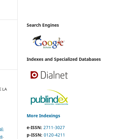
Search Engines
Indexes and Specialized Databases
E LA
More Indexings
e-ISSN:
2711-3027
l-
p-ISSN:
0120-4211
se
.