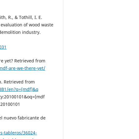
, R., & Tothill, I. E.
 evaluation of wood waste
emolition industry.
031
re yet? Retrieved from
mdf-are-we-there-yet/
n. Retrieved from
58B1/en?q=(mdf)&q
rity:20100101&oq=(mdf
y:20100101
el nuevo fabricante de
es-tableros/36024-