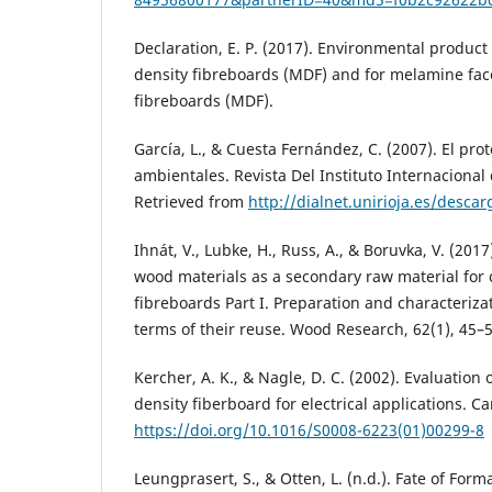
Declaration, E. P. (2017). Environmental produc
density fibreboards (MDF) and for melamine fa
fibreboards (MDF).
García, L., & Cuesta Fernández, C. (2007). El prot
ambientales. Revista Del Instituto Internacional 
Retrieved from
http://dialnet.unirioja.es/desca
Ihnát, V., Lubke, H., Russ, A., & Boruvka, V. (20
wood materials as a secondary raw material for
fibreboards Part I. Preparation and characteriza
terms of their reuse. Wood Research, 62(1), 45–5
Kercher, A. K., & Nagle, D. C. (2002). Evaluatio
density fiberboard for electrical applications. C
https://doi.org/10.1016/S0008-6223(01)00299-8
Leungprasert, S., & Otten, L. (n.d.). Fate of Fo