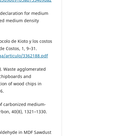
t declaration for medium
ced medium density
ocolo de Kioto y los costos
de Costos, 1, 9–31.
rga/articulo/3362188.pdf
17). Waste agglomerated
 chipboards and
tion of wood chips in
6.
n of carbonized medium-
arbon, 40(8), 1321–1330.
rmaldehyde in MDF Sawdust