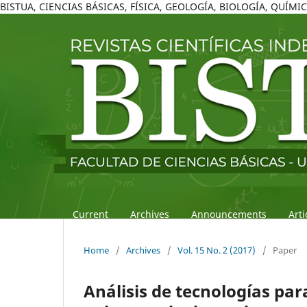
BISTUA, CIENCIAS BÁSICAS, FÍSICA, GEOLOGÍA, BIOLOGÍA, QUÍM
Current
Archives
Announcements
Art
Home
/
Archives
/
Vol. 15 No. 2 (2017)
/
Paper
Análisis de tecnologías par