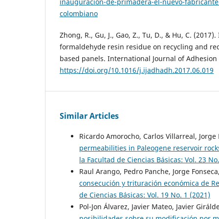
inauguracion-de-primadera-el-nuevo-fabricante
colombiano
Zhong, R., Gu, J., Gao, Z., Tu, D., & Hu, C. (2017)
formaldehyde resin residue on recycling and rec
based panels. International Journal of Adhesion
https://doi.org/10.1016/j.ijadhadh.2017.06.019
Similar Articles
Ricardo Amorocho, Carlos Villarreal, Jorge
permeabilities in Paleogene reservoir roc
la Facultad de Ciencias Básicas: Vol. 23 No
Raul Arango, Pedro Panche, Jorge Fonseca
consecución y trituración económica de R
de Ciencias Básicas: Vol. 19 No. 1 (2021)
Pol-Jon Álvarez, Javier Mateo, Javier Giráld
posibilidades sobre su modificación por m