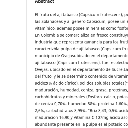
Abstract
El fruto del ají tabasco (Capsicum frutescens), p
las Solanáceas y al género Capsicum, posee un 
vitamínico, además posee minerales como fosforo,
En Colombia se comercializa en fresco constitu
industria que representa ganancia para los frutic
caracterizóla pulpa de ají tabasco (Capsicum fru
municipio de Ovejasubicado en el departamento
ají tabasco (Capsicum frutescens), fue recolecta
Ovejas, ubicado en el departamento de Sucre.La 
del fruto; y le se determinó contenido de vitamin
acidez(% ácido cítrico), solidos solubles totales(°
maduración, humedad, ceniza, grasa, proteínas,
carbohidratos y minerales (Fosforo, calcio, potasi
de ceniza 0,70%, humedad 88%, proteína 1,60%, 
2,6%, carbohidratos 8,95%, °Brix 8,43, 0,5% ácido
maduración 16,90,y Vitamina C 107mg ácido ascó
abundante presente en la pulpa es el potasio co