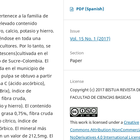
PDF (Spanish)
ertenece a la familia de
elevado contenido
 calcio, potasio y hierro.
Issue
yéndose en toda una
Vol. 15 No. 1 (2017)
ultores. Por lo tanto, se
Section
tescens)cultivada en el
Paper
 de Sucre–Colombia. El
da en el municipio de
pulpa se obtuvo a partir
License
a C (ácido ascórbico),
Copyright (c) 2017 BISTUA REVISTA D
Brix), índice de
FACULTAD DE CIENCIAS BASICAS
 fibra cruda,
o y hierro). El contenido
grasa 0,75%, fibra cruda
 cítrico, índice de
This work is licensed under a
Creative
rbico. El mineral más
Commons Attribution-NonCommercia
n un valor de 212,5mg. El
NoDerivatives 4.0 International Licen