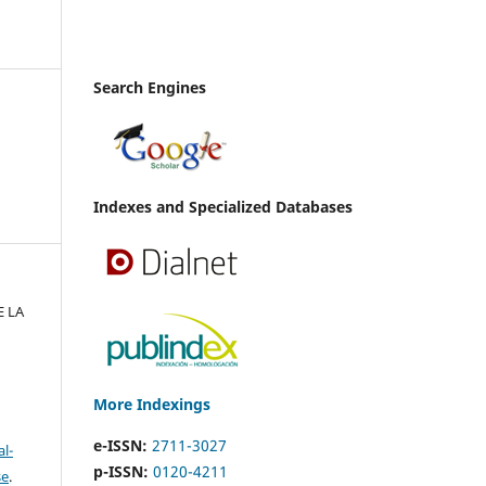
Search Engines
Indexes and Specialized Databases
E LA
More Indexings
e-ISSN:
2711-3027
l-
p-ISSN:
0120-4211
se
.