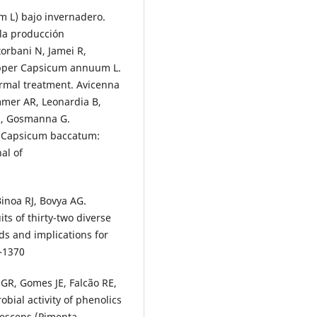
m L) bajo invernadero.
 la producción
orbani N, Jamei R,
pepper Capsicum annuum L.
hermal treatment. Avicenna
immer AR, Leonardia B,
 J, Gosmanna G.
f Capsicum baccatum:
al of
inoa RJ, Bovya AG.
ts of thirty-two diverse
ds and implications for
–1370
GR, Gomes JE, Falcão RE,
obial activity of phenolics
utescens (Pimenta