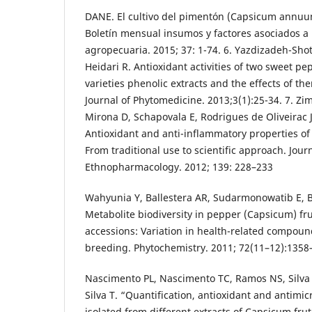
DANE. El cultivo del pimentón (Capsicum annuu
Boletín mensual insumos y factores asociados a
agropecuaria. 2015; 37: 1-74. 6. Yazdizadeh-Shot
Heidari R. Antioxidant activities of two sweet 
varieties phenolic extracts and the effects of t
Journal of Phytomedicine. 2013;3(1):25-34. 7. Z
Mirona D, Schapovala E, Rodrigues de Oliveirac
Antioxidant and anti-inflammatory properties o
From traditional use to scientific approach. Journ
Ethnopharmacology. 2012; 139: 228–233
Wahyunia Y, Ballestera AR, Sudarmonowatib E, B
Metabolite biodiversity in pepper (Capsicum) frui
accessions: Variation in health-related compoun
breeding. Phytochemistry. 2011; 72(11–12):1358
Nascimento PL, Nascimento TC, Ramos NS, Silva 
Silva T. “Quantification, antioxidant and antimicr
isolated from different extracts of Capsicum fr