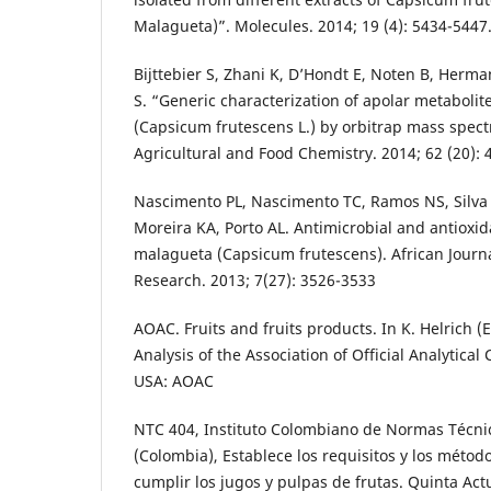
Malagueta)”. Molecules. 2014; 19 (4): 5434-5447
Bijttebier S, Zhani K, D’Hondt E, Noten B, Herma
S. “Generic characterization of apolar metabolite
(Capsicum frutescens L.) by orbitrap mass spect
Agricultural and Food Chemistry. 2014; 62 (20): 
Nascimento PL, Nascimento TC, Ramos NS, Silva 
Moreira KA, Porto AL. Antimicrobial and antioxida
malagueta (Capsicum frutescens). African Journa
Research. 2013; 7(27): 3526-3533
AOAC. Fruits and fruits products. In K. Helrich (
Analysis of the Association of Official Analytical
USA: AOAC
NTC 404, Instituto Colombiano de Normas Técnic
(Colombia), Establece los requisitos y los méto
cumplir los jugos y pulpas de frutas. Quinta Act