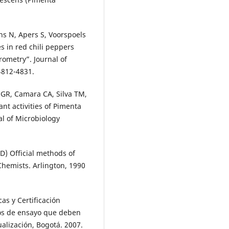
.
ns N, Apers S, Voorspoels
s in red chili peppers
rometry”. Journal of
4812-4831.
GR, Camara CA, Silva TM,
nt activities of Pimenta
l of Microbiology
ED) Official methods of
 Chemists. Arlington, 1990
as y Certificación
dos de ensayo que deben
ualización, Bogotá. 2007.